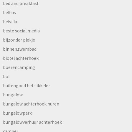
bed and breakfast
belfius
belvilla
beste social media
bijzonder plekje
binnenzwembad
biotel achterhoek
boerencamping
bol
buitengoed het sikkeler
bungalow
bungalow achterhoek huren
bungalowpark
bungalowverhuur achterhoek
camper