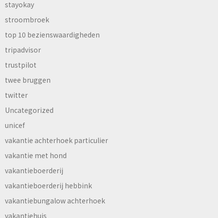
stayokay
stroombroek
top 10 bezienswaardigheden
tripadvisor
trustpilot
twee bruggen
twitter
Uncategorized
unicef
vakantie achterhoek particulier
vakantie met hond
vakantieboerderij
vakantieboerderij hebbink
vakantiebungalow achterhoek
vakantiehuis