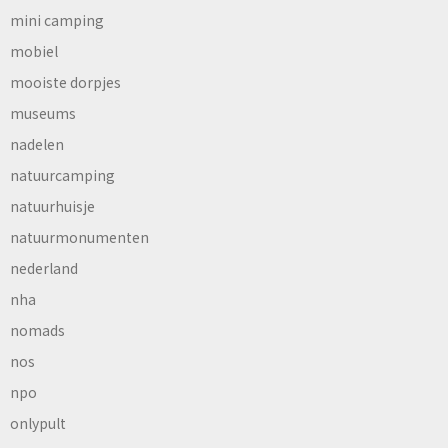
mini camping
mobiel
mooiste dorpjes
museums
nadelen
natuurcamping
natuurhuisje
natuurmonumenten
nederland
nha
nomads
nos
npo
onlypult