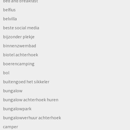
bed and breakfast
belfius
belvilla
beste social media
bijzonder plekje
binnenzwembad
biotel achterhoek
boerencamping
bol
buitengoed het sikkeler
bungalow
bungalow achterhoek huren
bungalowpark
bungalowverhuur achterhoek
camper