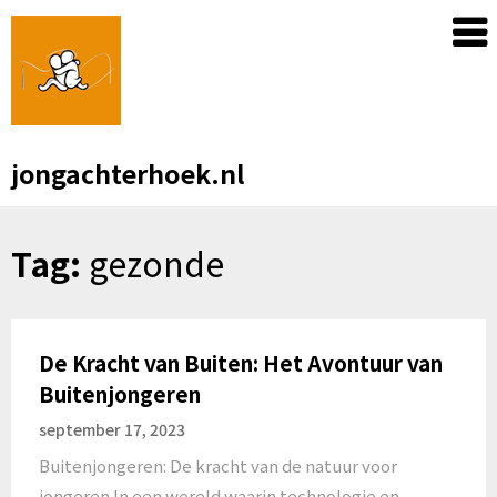
Skip
to
content
jongachterhoek.nl
Tag:
gezonde
De Kracht van Buiten: Het Avontuur van
Buitenjongeren
september 17, 2023
Buitenjongeren: De kracht van de natuur voor
jongeren In een wereld waarin technologie en