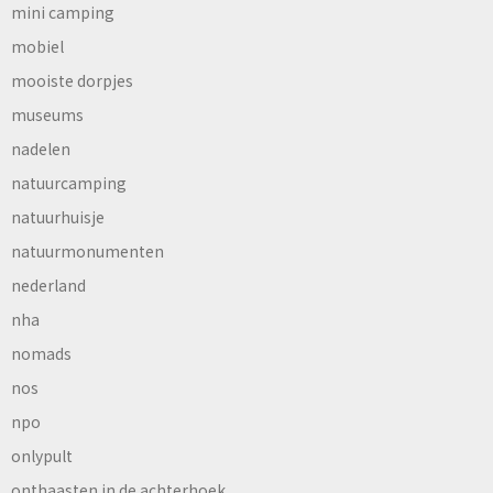
mini camping
mobiel
mooiste dorpjes
museums
nadelen
natuurcamping
natuurhuisje
natuurmonumenten
nederland
nha
nomads
nos
npo
onlypult
onthaasten in de achterhoek