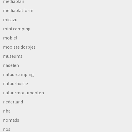
mediaplan
mediaplatform
micazu
mini camping
mobiel
mooiste dorpjes
museums
nadelen
natuurcamping
natuurhuisje
natuurmonumenten
nederland
nha
nomads
nos