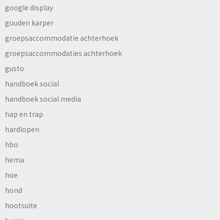
google display
gouden karper
groepsaccommodatie achterhoek
groepsaccommodaties achterhoek
gusto
handboek social
handboek social media
hap en trap
hardlopen
hbo
hema
hoe
hond
hootsuite