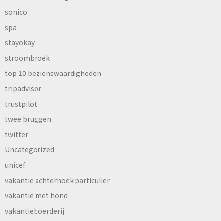
sonico
spa
stayokay
stroombroek
top 10 bezienswaardigheden
tripadvisor
trustpilot
twee bruggen
twitter
Uncategorized
unicef
vakantie achterhoek particulier
vakantie met hond
vakantieboerderij