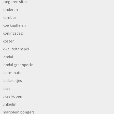
jongeren sites
kinderen
klimbos
koe knuffelen
koningsdag
kosten
kwaliteitenspel
landal
landal greenparks
lastminute
leuke uitjes
likes
likes kopen
linkedin
marjolein bongers