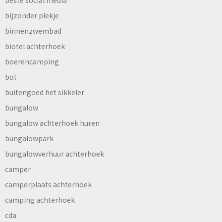
beste social media
bijzonder plekje
binnenzwembad
biotel achterhoek
boerencamping
bol
buitengoed het sikkeler
bungalow
bungalow achterhoek huren
bungalowpark
bungalowverhuur achterhoek
camper
camperplaats achterhoek
camping achterhoek
cda