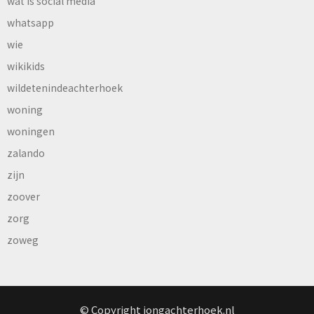
wat is social media
whatsapp
wie
wikikids
wildetenindeachterhoek
woning
woningen
zalando
zijn
zoover
zorg
zoweg
© Copyright jongachterhoek.nl