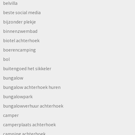
belvilla
beste social media
bijzonder plekje
binnenzwembad
biotel achterhoek
boerencamping
bol
buitengoed het sikkeler
bungalow
bungalow achterhoek huren
bungalowpark
bungalowverhuur achterhoek
camper
camperplaats achterhoek
camping achterhoek