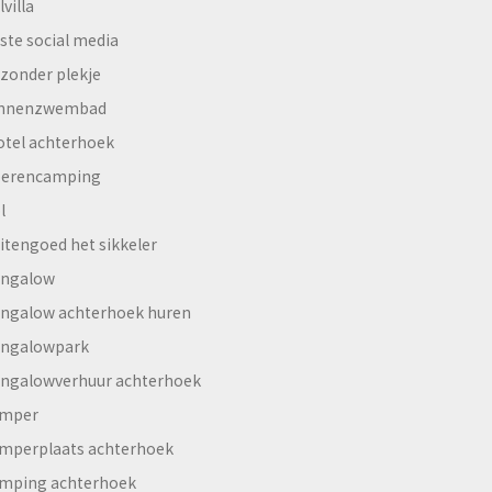
lvilla
ste social media
jzonder plekje
innenzwembad
otel achterhoek
erencamping
l
itengoed het sikkeler
ngalow
ngalow achterhoek huren
ngalowpark
ngalowverhuur achterhoek
mper
mperplaats achterhoek
mping achterhoek