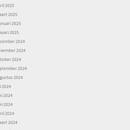
ril 2025
art 2025
bruari 2025
nuari 2025
cember 2024
vember 2024
tober 2024
ptember 2024
gustus 2024
li 2024
ni 2024
i 2024
ril 2024
art 2024