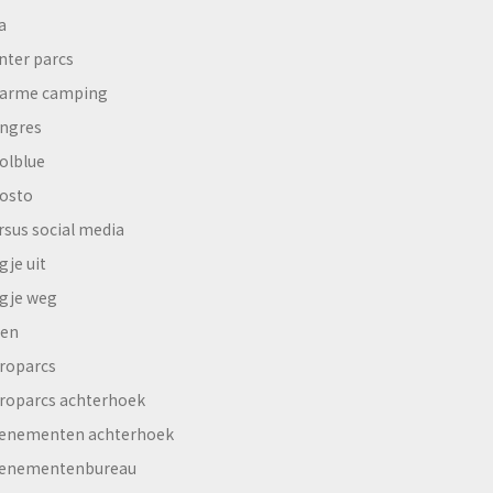
a
nter parcs
arme camping
ngres
olblue
osto
rsus social media
gje uit
gje weg
en
roparcs
roparcs achterhoek
enementen achterhoek
enementenbureau