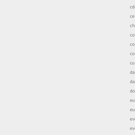
cd
ce
ch
co
co
co
cu
da
da
do
eu
eu
ev
ev