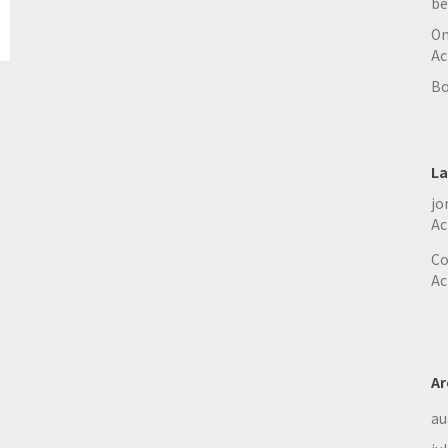
be
On
Ac
Bo
La
jo
Ac
Co
Ac
Ar
au