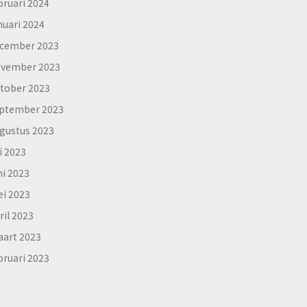
bruari 2024
nuari 2024
cember 2023
vember 2023
tober 2023
ptember 2023
gustus 2023
li 2023
ni 2023
i 2023
ril 2023
art 2023
bruari 2023