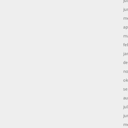
ju
ju
me
ap
ma
fe
ja
de
no
ok
se
au
ju
ju
me