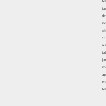
fe
ja
de
no
ok
se
au
ju
ju
me
ap
ma
fe