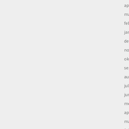
ap
ma
fe
ja
de
no
ok
se
au
ju
ju
me
ap
ma