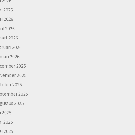
li 2026
ni 2026
i 2026
ril 2026
art 2026
bruari 2026
nuari 2026
cember 2025
vember 2025
tober 2025
ptember 2025
gustus 2025
li 2025
ni 2025
i 2025