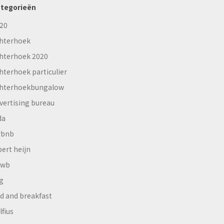
tegorieën
20
hterhoek
hterhoek 2020
hterhoek particulier
hterhoekbungalow
vertising bureau
da
rbnb
bert heijn
nwb
g
d and breakfast
lfius