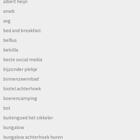
albert heijn
anwb
avg
bed and breakfast
belfius
belvilla
beste social media
bijzonder plekje
binnenzwembad
biotel achterhoek
boerencamping
bol
buitengoed het sikkeler
bungalow
bungalow achterhoek huren