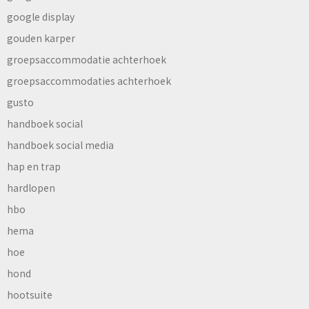
google display
gouden karper
groepsaccommodatie achterhoek
groepsaccommodaties achterhoek
gusto
handboek social
handboek social media
hap en trap
hardlopen
hbo
hema
hoe
hond
hootsuite