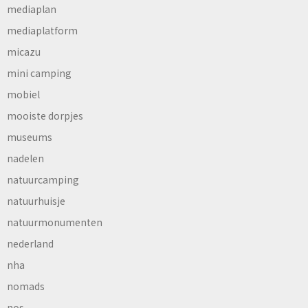
mediaplan
mediaplatform
micazu
mini camping
mobiel
mooiste dorpjes
museums
nadelen
natuurcamping
natuurhuisje
natuurmonumenten
nederland
nha
nomads
nos