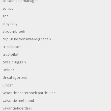
socialmediamanager
sonico
spa
stayokay
stroombroek
top 10 bezienswaardigheden
tripadvisor
trustpilot
twee bruggen
twitter
Uncategorized
unicef
vakantie achterhoek particulier
vakantie met hond
vakantieboerderij