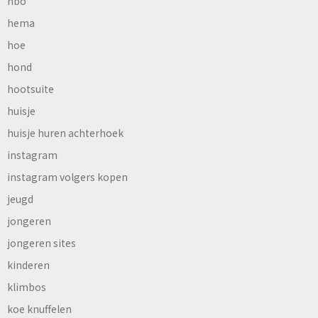
hbo
hema
hoe
hond
hootsuite
huisje
huisje huren achterhoek
instagram
instagram volgers kopen
jeugd
jongeren
jongeren sites
kinderen
klimbos
koe knuffelen