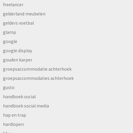
freelancer
gelderland meubelen
gelders voetbal
glamp
google
google display
gouden karper
groepsaccommodatie achterhoek
groepsaccommodaties achterhoek
gusto
handboek social
handboek social media
hap en trap
hardlopen