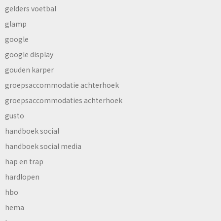
gelders voetbal
glamp
google
google display
gouden karper
groepsaccommodatie achterhoek
groepsaccommodaties achterhoek
gusto
handboek social
handboek social media
hap en trap
hardlopen
hbo
hema