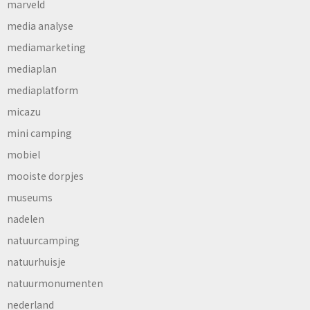
marveld
media analyse
mediamarketing
mediaplan
mediaplatform
micazu
mini camping
mobiel
mooiste dorpjes
museums
nadelen
natuurcamping
natuurhuisje
natuurmonumenten
nederland