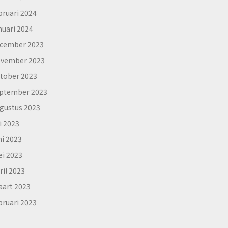
bruari 2024
nuari 2024
cember 2023
vember 2023
tober 2023
ptember 2023
gustus 2023
li 2023
ni 2023
i 2023
ril 2023
art 2023
bruari 2023