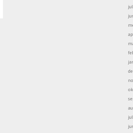
ju
ju
me
ap
ma
fe
ja
de
no
ok
se
au
ju
ju