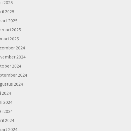
i 2025
ril 2025
art 2025
bruari 2025
nuari 2025
cember 2024
vember 2024
tober 2024
ptember 2024
gustus 2024
li 2024
ni 2024
i 2024
ril 2024
art 2024