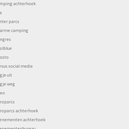
mping achterhoek
a
nter parcs
arme camping
ngres
olblue
osto
rsus social media
gje uit
gje weg
en
roparcs
roparcs achterhoek
enementen achterhoek
enementenbureau