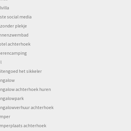
lvilla
ste social media
jzonder plekje
innenzwembad
otel achterhoek
erencamping
l
itengoed het sikkeler
ngalow
ngalow achterhoek huren
ngalowpark
ngalowverhuur achterhoek
mper
mperplaats achterhoek