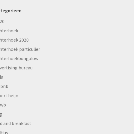
tegorieën
20
hterhoek
hterhoek 2020
hterhoek particulier
hterhoekbungalow
vertising bureau
da
rbnb
bert heijn
nwb
g
d and breakfast
lfius