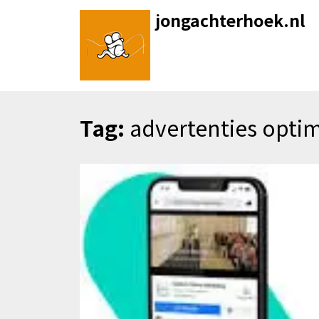
Skip
jongachterhoek.nl
to
content
Tag:
advertenties optim