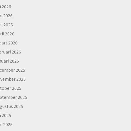
li 2026
ni 2026
i 2026
ril 2026
art 2026
bruari 2026
nuari 2026
cember 2025
vember 2025
tober 2025
ptember 2025
gustus 2025
li 2025
ni 2025