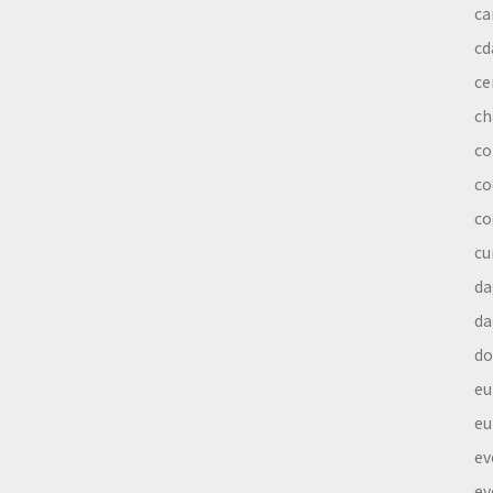
ca
cd
ce
ch
co
co
co
cu
da
da
do
eu
eu
ev
ev