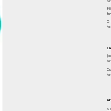
az
Ef
be
On
Ac
La
jo
Ac
Co
Ac
Ar
au