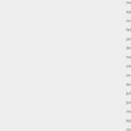
me
ap
ma
fe
ja
de
no
ok
se
au
ju
ju
me
ap
ma