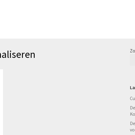
aliseren
Zo
La
Cu
De
Ko
De
vo