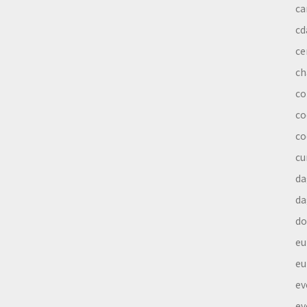
ca
cd
ce
ch
co
co
co
cu
da
da
do
eu
eu
ev
ev