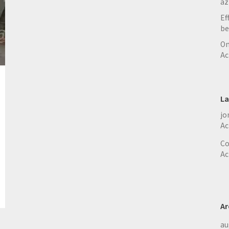
az
Ef
be
On
Ac
La
jo
Ac
Co
Ac
Ar
au