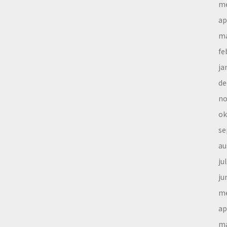
me
ap
ma
fe
ja
de
no
ok
se
au
ju
ju
me
ap
ma