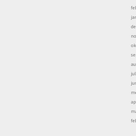
fe
ja
de
no
ok
se
au
ju
ju
me
ap
ma
fe