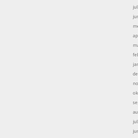
ju
ju
me
ap
ma
fe
ja
de
no
ok
se
au
ju
ju