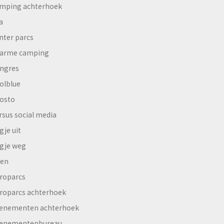
mping achterhoek
a
nter parcs
arme camping
ngres
olblue
osto
rsus social media
gje uit
gje weg
en
roparcs
roparcs achterhoek
enementen achterhoek
enementenbureau