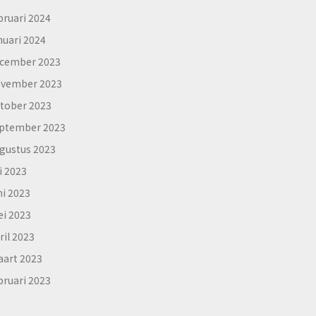
bruari 2024
nuari 2024
cember 2023
vember 2023
tober 2023
ptember 2023
gustus 2023
li 2023
ni 2023
i 2023
ril 2023
art 2023
bruari 2023