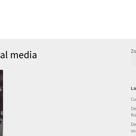
ial media
Zo
La
Cu
De
Ko
De
vo