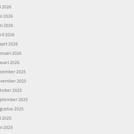
li 2026
ni 2026
i 2026
ril 2026
art 2026
bruari 2026
nuari 2026
cember 2025
vember 2025
tober 2025
ptember 2025
gustus 2025
li 2025
ni 2025