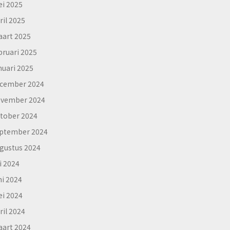
i 2025
ril 2025
art 2025
bruari 2025
nuari 2025
cember 2024
vember 2024
tober 2024
ptember 2024
gustus 2024
li 2024
ni 2024
i 2024
ril 2024
art 2024