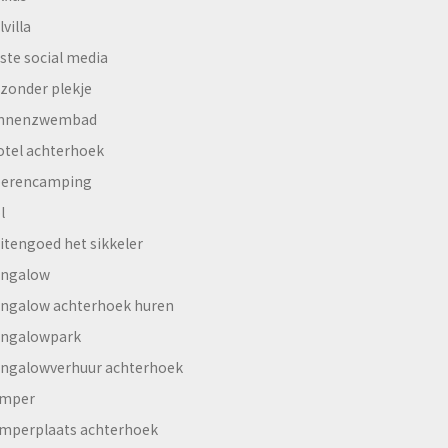
lvilla
ste social media
jzonder plekje
innenzwembad
otel achterhoek
erencamping
l
itengoed het sikkeler
ngalow
ngalow achterhoek huren
ngalowpark
ngalowverhuur achterhoek
mper
mperplaats achterhoek