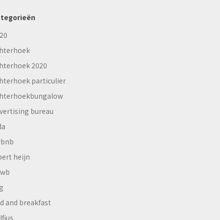
tegorieën
20
hterhoek
hterhoek 2020
hterhoek particulier
hterhoekbungalow
vertising bureau
da
rbnb
bert heijn
nwb
g
d and breakfast
lfius