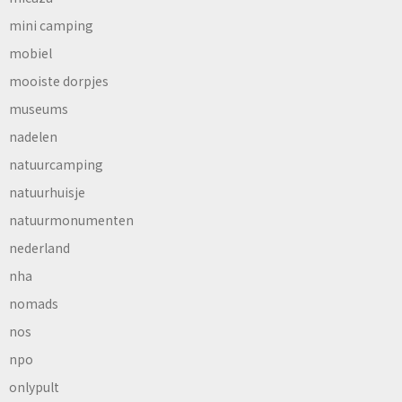
mini camping
mobiel
mooiste dorpjes
museums
nadelen
natuurcamping
natuurhuisje
natuurmonumenten
nederland
nha
nomads
nos
npo
onlypult