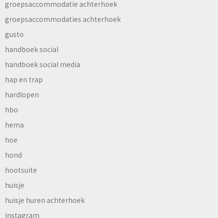
groepsaccommodatie achterhoek
groepsaccommodaties achterhoek
gusto
handboek social
handboek social media
hap en trap
hardlopen
hbo
hema
hoe
hond
hootsuite
huisje
huisje huren achterhoek
instagram