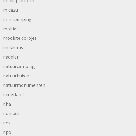
mediaplatform
micazu
mini camping
mobiel
mooiste dorpjes
museums
nadelen
natuurcamping
natuurhuisje
natuurmonumenten
nederland
nha
nomads
nos
npo