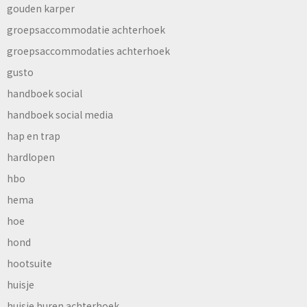
gouden karper
groepsaccommodatie achterhoek
groepsaccommodaties achterhoek
gusto
handboek social
handboek social media
hap en trap
hardlopen
hbo
hema
hoe
hond
hootsuite
huisje
huisje huren achterhoek