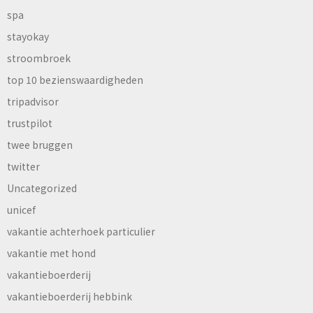
spa
stayokay
stroombroek
top 10 bezienswaardigheden
tripadvisor
trustpilot
twee bruggen
twitter
Uncategorized
unicef
vakantie achterhoek particulier
vakantie met hond
vakantieboerderij
vakantieboerderij hebbink