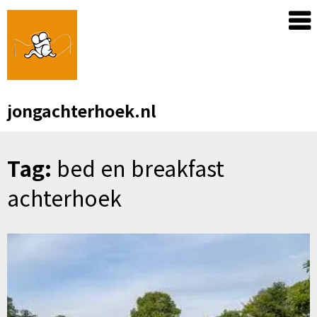
Skip
to
content
jongachterhoek.nl
Tag:
bed en breakfast
achterhoek