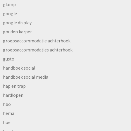
glamp
google
google display
gouden karper
groepsaccommodatie achterhoek
groepsaccommodaties achterhoek
gusto
handboek social
handboek social media
hap en trap
hardlopen
hbo
hema
hoe