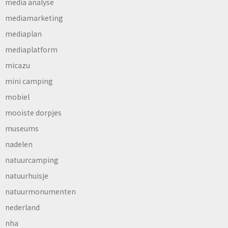
media analyse
mediamarketing
mediaplan
mediaplatform
micazu
mini camping
mobiel
mooiste dorpjes
museums
nadelen
natuurcamping
natuurhuisje
natuurmonumenten
nederland
nha