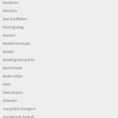
kinderen
klimbos
koe knuffelen
koningsdag
kosten
kwaliteitenspel
landal
landal greenparks
lastminute
leuke uitjes
likes
likes kopen
linkedin
marjolein bongers
marketing bedrijf