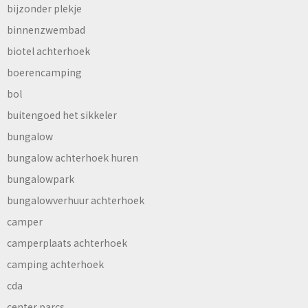
bijzonder plekje
binnenzwembad
biotel achterhoek
boerencamping
bol
buitengoed het sikkeler
bungalow
bungalow achterhoek huren
bungalowpark
bungalowverhuur achterhoek
camper
camperplaats achterhoek
camping achterhoek
cda
center parcs