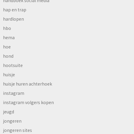
handboek social media
hap en trap
hardlopen
hbo
hema
hoe
hond
hootsuite
huisje
huisje huren achterhoek
instagram
instagram volgers kopen
jeugd
jongeren
jongeren sites