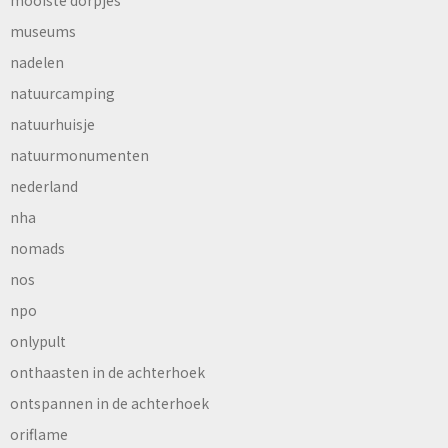
mooiste dorpjes
museums
nadelen
natuurcamping
natuurhuisje
natuurmonumenten
nederland
nha
nomads
nos
npo
onlypult
onthaasten in de achterhoek
ontspannen in de achterhoek
oriflame