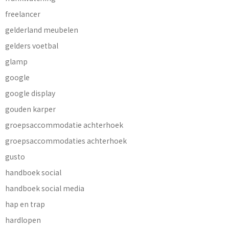
freelancer
gelderland meubelen
gelders voetbal
glamp
google
google display
gouden karper
groepsaccommodatie achterhoek
groepsaccommodaties achterhoek
gusto
handboek social
handboek social media
hap en trap
hardlopen