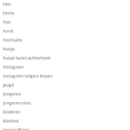
hbo
hema
hoe
hond
hootsuite
huisje
huisje huren achterhoek
instagram
instagram volgers kopen
jeugd
jongeren
jongeren sites
kinderen
klimbos
koe knuffelen