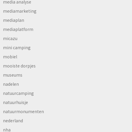
media analyse
mediamarketing
mediaplan
mediaplatform
micazu
mini camping
mobiel
mooiste dorpjes
museums
nadelen
natuurcamping
natuurhuisje
natuurmonumenten
nederland
nha