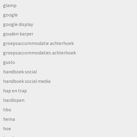
glamp
google
google display
gouden karper
groepsaccommodatie achterhoek
groepsaccommodaties achterhoek
gusto
handboek social
handboek social media
hap en trap
hardlopen
hbo
hema
hoe