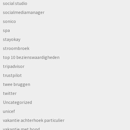
social studio
socialmediamanager
sonico
spa
stayokay
stroombroek
top 10 bezienswaardigheden
tripadvisor
trustpilot
twee bruggen
twitter
Uncategorized
unicef
vakantie achterhoek particulier
vakantie met hond