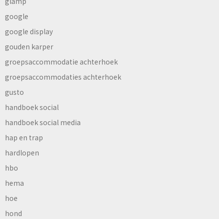
glamp
google
google display
gouden karper
groepsaccommodatie achterhoek
groepsaccommodaties achterhoek
gusto
handboek social
handboek social media
hap en trap
hardlopen
hbo
hema
hoe
hond