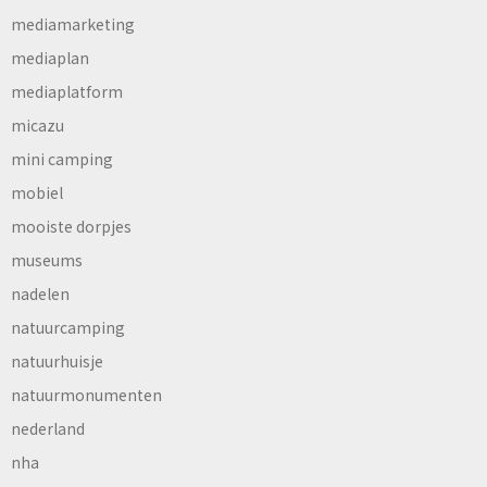
mediamarketing
mediaplan
mediaplatform
micazu
mini camping
mobiel
mooiste dorpjes
museums
nadelen
natuurcamping
natuurhuisje
natuurmonumenten
nederland
nha