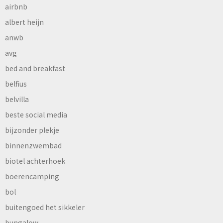
airbnb
albert heijn
anwb
avg
bed and breakfast
belfius
belvilla
beste social media
bijzonder plekje
binnenzwembad
biotel achterhoek
boerencamping
bol
buitengoed het sikkeler
bungalow