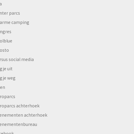
a
nter parcs
arme camping
ngres
olblue
osto
rsus social media
gje uit
gje weg
en
roparcs
roparcs achterhoek
enementen achterhoek
enementenbureau
cebook