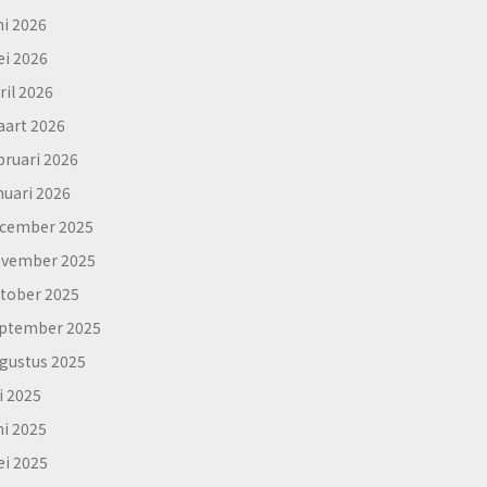
ni 2026
i 2026
ril 2026
art 2026
bruari 2026
nuari 2026
cember 2025
vember 2025
tober 2025
ptember 2025
gustus 2025
li 2025
ni 2025
i 2025