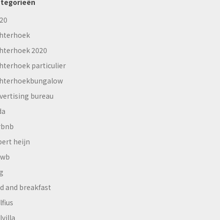
tegorieën
20
hterhoek
hterhoek 2020
hterhoek particulier
hterhoekbungalow
vertising bureau
da
rbnb
bert heijn
nwb
g
d and breakfast
lfius
lvilla