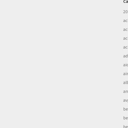
Ca
20
ac
ac
ac
ac
ad
ai
ai
al
a
av
be
be
be