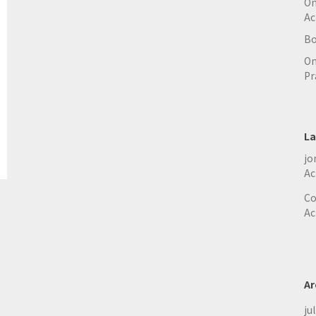
On
Ac
Bo
On
Pr
La
jo
Ac
Co
Ac
Ar
ju