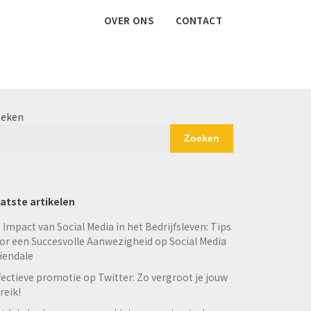
OVER ONS
CONTACT
eken
Zoeken
atste artikelen
 Impact van Social Media in het Bedrijfsleven: Tips
or een Succesvolle Aanwezigheid op Social Media
iendale
fectieve promotie op Twitter: Zo vergroot je jouw
reik!