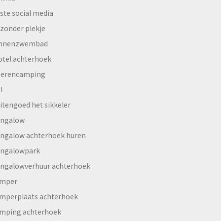
ste social media
jzonder plekje
innenzwembad
otel achterhoek
erencamping
l
itengoed het sikkeler
ngalow
ngalow achterhoek huren
ngalowpark
ngalowverhuur achterhoek
mper
mperplaats achterhoek
mping achterhoek