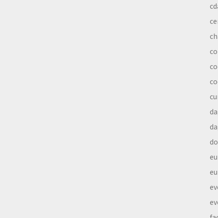
cd
ce
ch
co
co
co
cu
da
da
do
eu
eu
ev
ev
fa