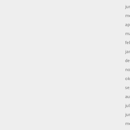
ju
me
ap
ma
fe
ja
de
no
ok
se
au
ju
ju
me