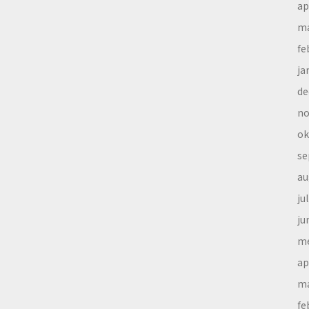
ap
ma
fe
ja
de
no
ok
se
au
ju
ju
me
ap
ma
fe