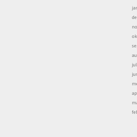
ja
de
no
ok
se
au
ju
ju
me
ap
ma
fe