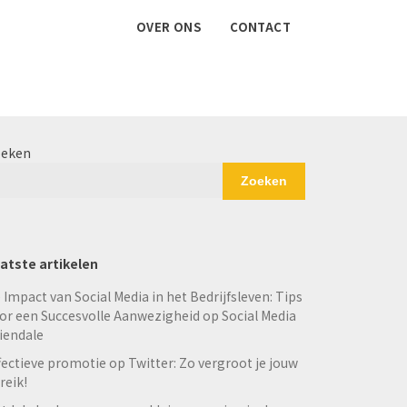
OVER ONS
CONTACT
eken
Zoeken
atste artikelen
 Impact van Social Media in het Bedrijfsleven: Tips
or een Succesvolle Aanwezigheid op Social Media
iendale
fectieve promotie op Twitter: Zo vergroot je jouw
reik!