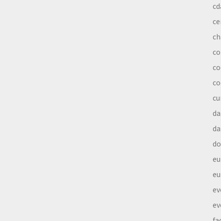
cd
ce
ch
co
co
co
cu
da
da
do
eu
eu
ev
ev
fa