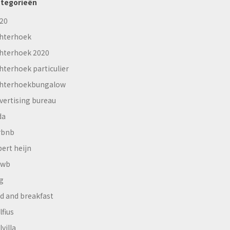
tegorieën
20
hterhoek
hterhoek 2020
hterhoek particulier
hterhoekbungalow
vertising bureau
da
rbnb
bert heijn
nwb
g
d and breakfast
lfius
lvilla