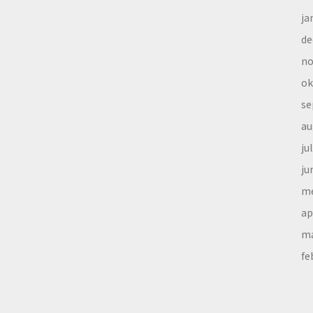
ja
de
no
ok
se
au
ju
ju
me
ap
ma
fe