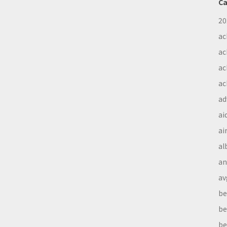
Ca
20
ac
ac
ac
ac
ad
ai
ai
al
a
av
be
be
be