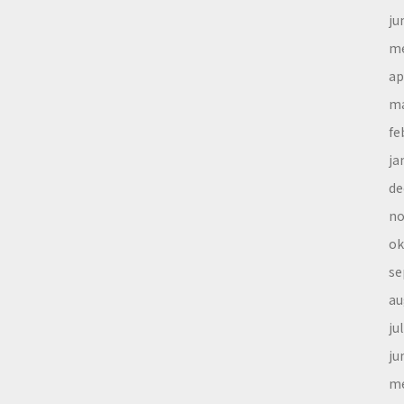
ju
me
ap
ma
fe
ja
de
no
ok
se
au
ju
ju
me