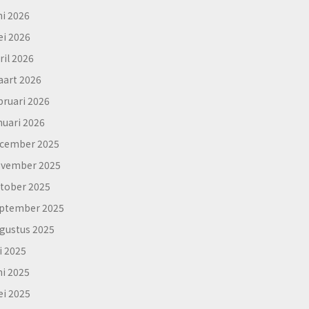
ni 2026
i 2026
ril 2026
art 2026
bruari 2026
nuari 2026
cember 2025
vember 2025
tober 2025
ptember 2025
gustus 2025
li 2025
ni 2025
i 2025