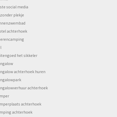
ste social media
jzonder plekje
innenzwembad
otel achterhoek
erencamping
l
itengoed het sikkeler
ngalow
ngalow achterhoek huren
ngalowpark
ngalowverhuur achterhoek
mper
mperplaats achterhoek
mping achterhoek