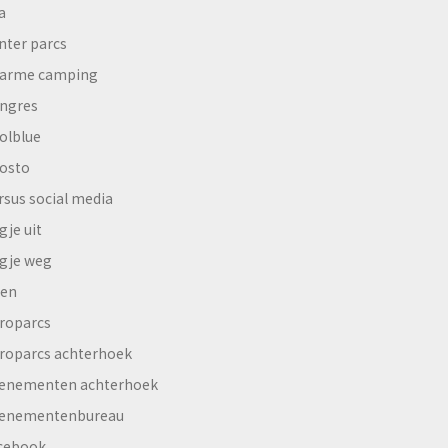
a
nter parcs
arme camping
ngres
olblue
osto
rsus social media
gje uit
gje weg
en
roparcs
roparcs achterhoek
enementen achterhoek
enementenbureau
cebook