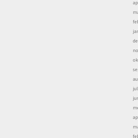
ap
ma
fe
ja
de
no
ok
se
au
ju
ju
me
ap
ma
fe