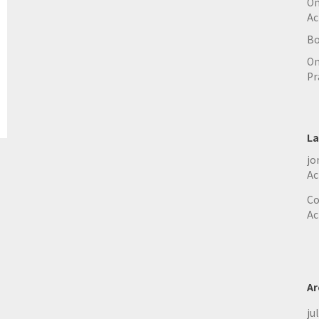
On
Ac
Bo
On
Pr
La
jo
Ac
Co
Ac
Ar
ju