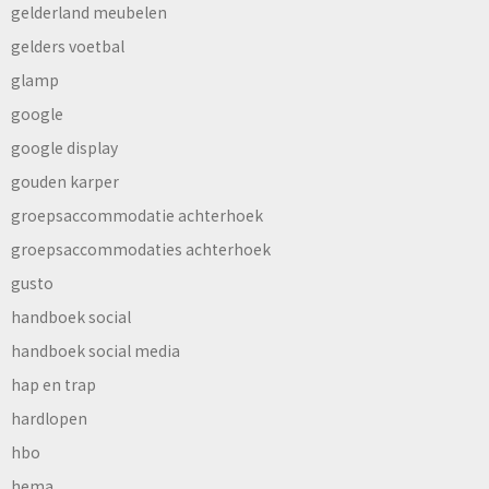
gelderland meubelen
gelders voetbal
glamp
google
google display
gouden karper
groepsaccommodatie achterhoek
groepsaccommodaties achterhoek
gusto
handboek social
handboek social media
hap en trap
hardlopen
hbo
hema