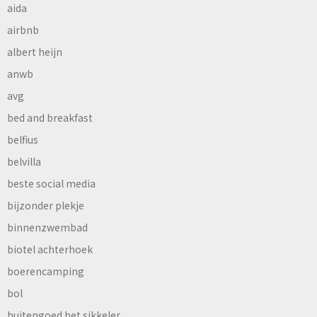
aida
airbnb
albert heijn
anwb
avg
bed and breakfast
belfius
belvilla
beste social media
bijzonder plekje
binnenzwembad
biotel achterhoek
boerencamping
bol
buitengoed het sikkeler