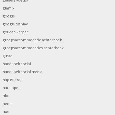
glamp
google
google display
gouden karper
groepsaccommodatie achterhoek
groepsaccommodaties achterhoek
gusto
handboek social
handboek social media
hap en trap
hardlopen
hbo
hema
hoe