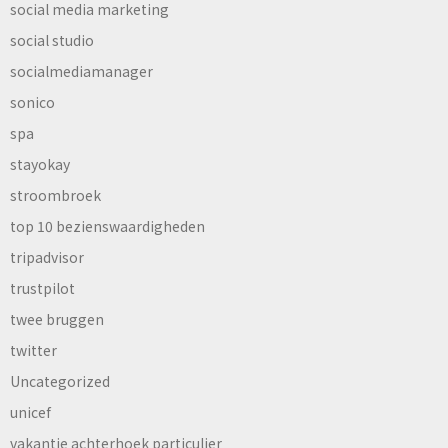
social media marketing
social studio
socialmediamanager
sonico
spa
stayokay
stroombroek
top 10 bezienswaardigheden
tripadvisor
trustpilot
twee bruggen
twitter
Uncategorized
unicef
vakantie achterhoek particulier