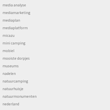
media analyse
mediamarketing
mediaplan
mediaplatform
micazu
mini camping
mobiel
mooiste dorpjes
museums
nadelen
natuurcamping
natuurhuisje
natuurmonumenten
nederland