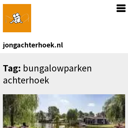
Skip
to
content
jongachterhoek.nl
Tag:
bungalowparken
achterhoek