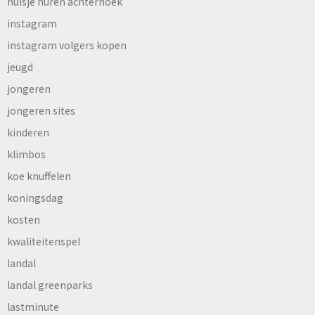
huisje huren achterhoek
instagram
instagram volgers kopen
jeugd
jongeren
jongeren sites
kinderen
klimbos
koe knuffelen
koningsdag
kosten
kwaliteitenspel
landal
landal greenparks
lastminute