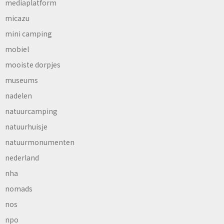
mediaplatform
micazu
mini camping
mobiel
mooiste dorpjes
museums
nadelen
natuurcamping
natuurhuisje
natuurmonumenten
nederland
nha
nomads
nos
npo