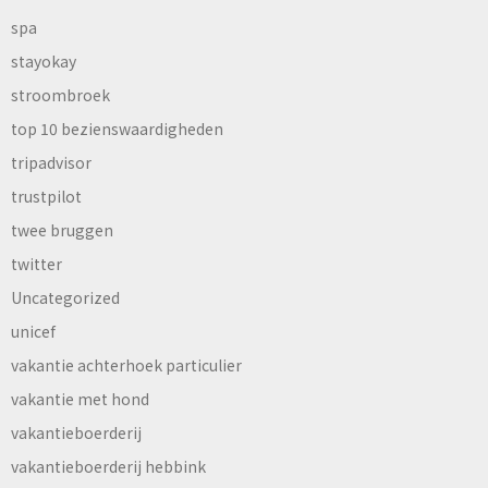
spa
stayokay
stroombroek
top 10 bezienswaardigheden
tripadvisor
trustpilot
twee bruggen
twitter
Uncategorized
unicef
vakantie achterhoek particulier
vakantie met hond
vakantieboerderij
vakantieboerderij hebbink