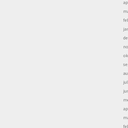
ap
ma
fe
ja
de
no
ok
se
au
ju
ju
me
ap
ma
fe