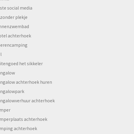
ste social media
jzonder plekje
innenzwembad
otel achterhoek
erencamping
l
itengoed het sikkeler
ngalow
ngalow achterhoek huren
ngalowpark
ngalowverhuur achterhoek
mper
mperplaats achterhoek
mping achterhoek