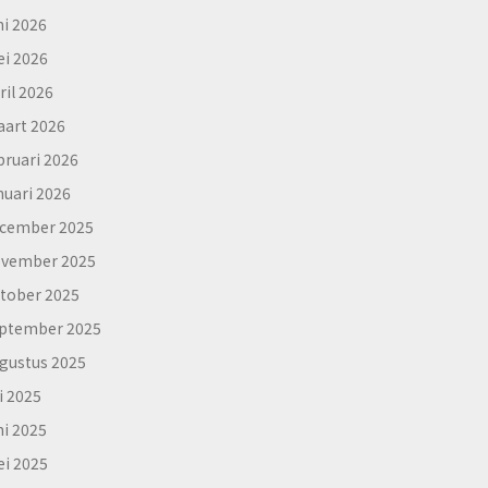
ni 2026
i 2026
ril 2026
art 2026
bruari 2026
nuari 2026
cember 2025
vember 2025
tober 2025
ptember 2025
gustus 2025
li 2025
ni 2025
i 2025