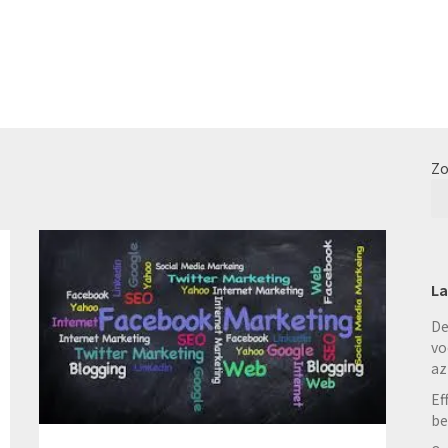
Zo
La
De
vo
az
Ef
be