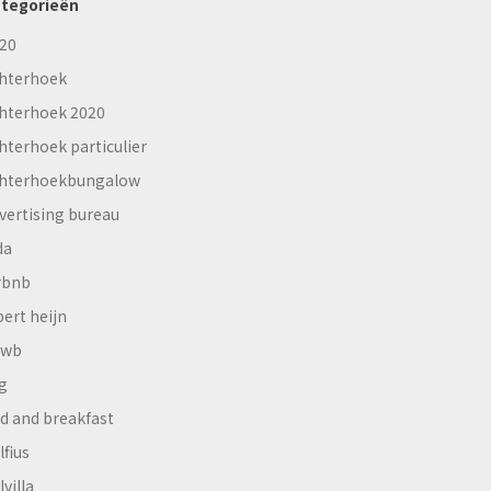
tegorieën
20
hterhoek
hterhoek 2020
hterhoek particulier
hterhoekbungalow
vertising bureau
da
rbnb
bert heijn
nwb
g
d and breakfast
lfius
lvilla