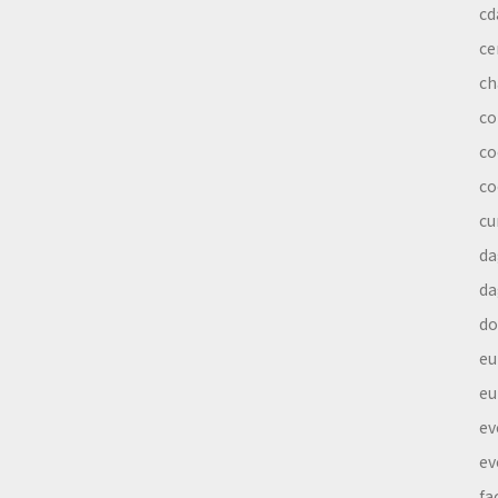
cd
ce
ch
co
co
co
cu
da
da
do
eu
eu
ev
ev
fa