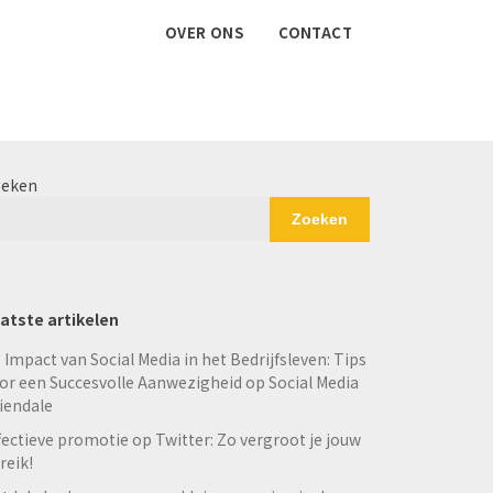
OVER ONS
CONTACT
eken
Zoeken
atste artikelen
 Impact van Social Media in het Bedrijfsleven: Tips
or een Succesvolle Aanwezigheid op Social Media
iendale
fectieve promotie op Twitter: Zo vergroot je jouw
reik!