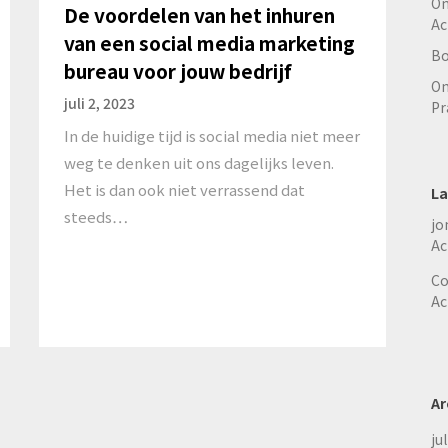
On
De voordelen van het inhuren
Ac
van een social media marketing
Bo
bureau voor jouw bedrijf
On
juli 2, 2023
Pr
In de huidige tijd is social media niet meer
weg te denken uit ons dagelijks leven.
Het is dan ook niet verrassend dat
La
steeds…
jo
Ac
Co
Ac
Ar
ju