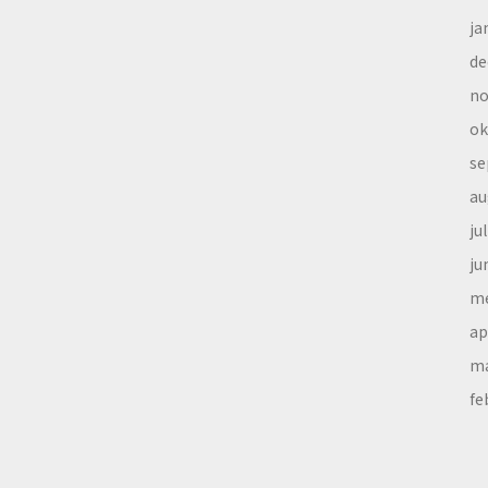
ja
de
no
ok
se
au
ju
ju
me
ap
ma
fe