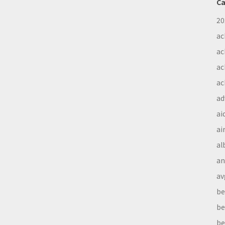
Ca
20
ac
ac
ac
ac
ad
ai
ai
al
a
av
be
be
be