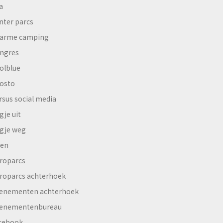
a
nter parcs
arme camping
ngres
olblue
osto
rsus social media
gje uit
gje weg
en
roparcs
roparcs achterhoek
enementen achterhoek
enementenbureau
cebook