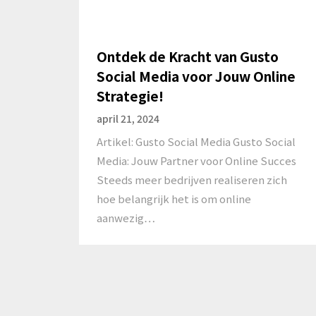
Ontdek de Kracht van Gusto
Social Media voor Jouw Online
Strategie!
april 21, 2024
Artikel: Gusto Social Media Gusto Social
Media: Jouw Partner voor Online Succes
Steeds meer bedrijven realiseren zich
hoe belangrijk het is om online
aanwezig…