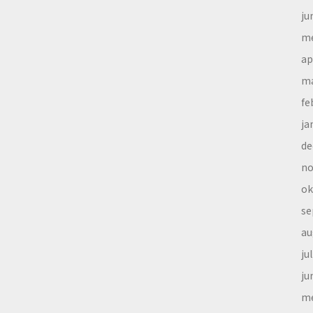
ju
me
ap
ma
fe
ja
de
no
ok
se
au
ju
ju
me