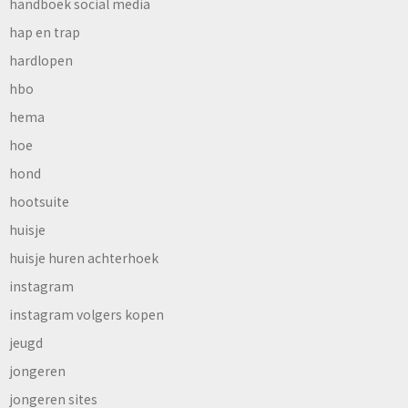
handboek social media
hap en trap
hardlopen
hbo
hema
hoe
hond
hootsuite
huisje
huisje huren achterhoek
instagram
instagram volgers kopen
jeugd
jongeren
jongeren sites