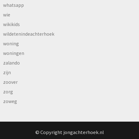
whatsapp
wie
wikikids
wildetenindeachterhoek
woning
woningen
zalando
zijn
zoover
zorg
zoweg
© Copyright jongachterhoek.nl