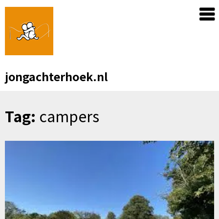
Skip
to
content
jongachterhoek.nl
Tag:
campers