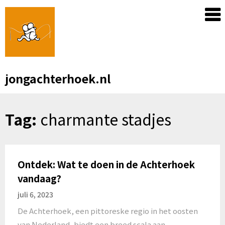
Skip
to
content
jongachterhoek.nl
Tag:
charmante stadjes
Ontdek: Wat te doen in de Achterhoek
vandaag?
juli 6, 2023
De Achterhoek, een pittoreske regio in het oosten
van Nederland, biedt een breed scala aan