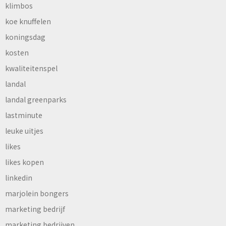
klimbos
koe knuffelen
koningsdag
kosten
kwaliteitenspel
landal
landal greenparks
lastminute
leuke uitjes
likes
likes kopen
linkedin
marjolein bongers
marketing bedrijf
marketing bedrijven