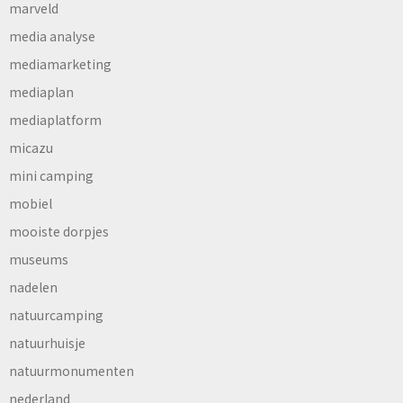
marveld
media analyse
mediamarketing
mediaplan
mediaplatform
micazu
mini camping
mobiel
mooiste dorpjes
museums
nadelen
natuurcamping
natuurhuisje
natuurmonumenten
nederland