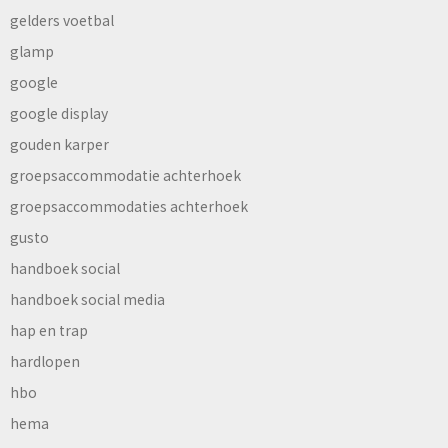
gelders voetbal
glamp
google
google display
gouden karper
groepsaccommodatie achterhoek
groepsaccommodaties achterhoek
gusto
handboek social
handboek social media
hap en trap
hardlopen
hbo
hema