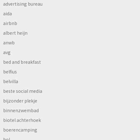
advertising bureau
aida
airbnb
albert heijn
anwb
avg
bed and breakfast
belfius
belvilla
beste social media
bijzonder plekje
binnenzwembad
biotel achterhoek
boerencamping
bol