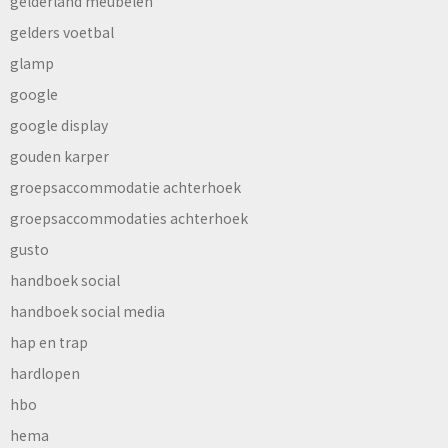
gelderland meubelen
gelders voetbal
glamp
google
google display
gouden karper
groepsaccommodatie achterhoek
groepsaccommodaties achterhoek
gusto
handboek social
handboek social media
hap en trap
hardlopen
hbo
hema