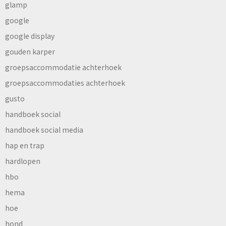
glamp
google
google display
gouden karper
groepsaccommodatie achterhoek
groepsaccommodaties achterhoek
gusto
handboek social
handboek social media
hap en trap
hardlopen
hbo
hema
hoe
hond