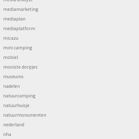
mediamarketing
mediaplan
mediaplatform
micazu
mini camping
mobiel
mooiste dorpjes
museums
nadelen
natuurcamping
natuurhuisje
natuurmonumenten
nederland
nha