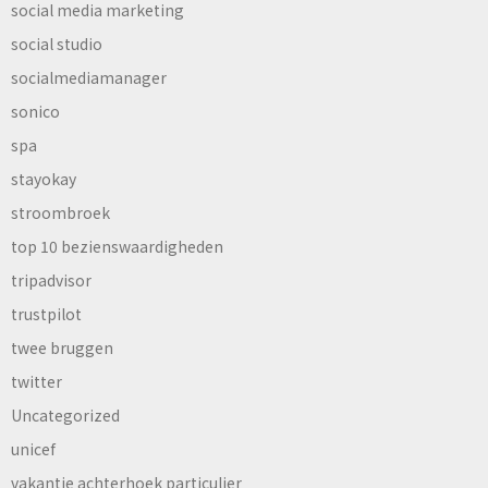
social media marketing
social studio
socialmediamanager
sonico
spa
stayokay
stroombroek
top 10 bezienswaardigheden
tripadvisor
trustpilot
twee bruggen
twitter
Uncategorized
unicef
vakantie achterhoek particulier