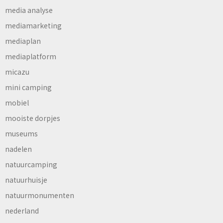
media analyse
mediamarketing
mediaplan
mediaplatform
micazu
mini camping
mobiel
mooiste dorpjes
museums
nadelen
natuurcamping
natuurhuisje
natuurmonumenten
nederland