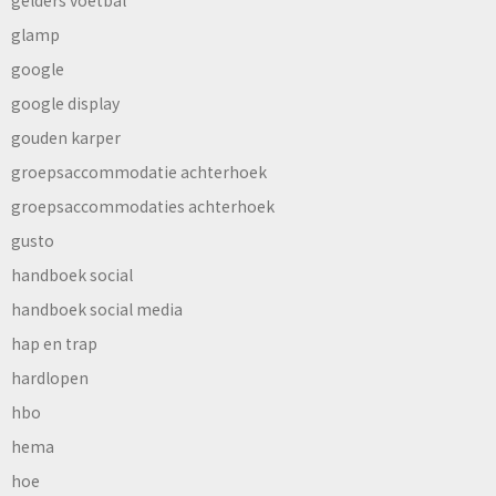
gelders voetbal
glamp
google
google display
gouden karper
groepsaccommodatie achterhoek
groepsaccommodaties achterhoek
gusto
handboek social
handboek social media
hap en trap
hardlopen
hbo
hema
hoe