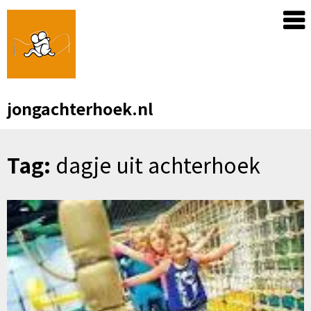
Skip
to
content
jongachterhoek.nl
Tag:
dagje uit achterhoek