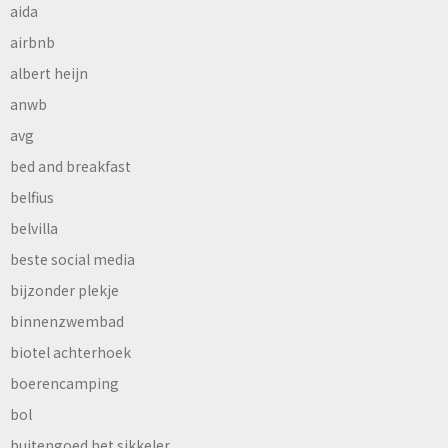
aida
airbnb
albert heijn
anwb
avg
bed and breakfast
belfius
belvilla
beste social media
bijzonder plekje
binnenzwembad
biotel achterhoek
boerencamping
bol
buitengoed het sikkeler