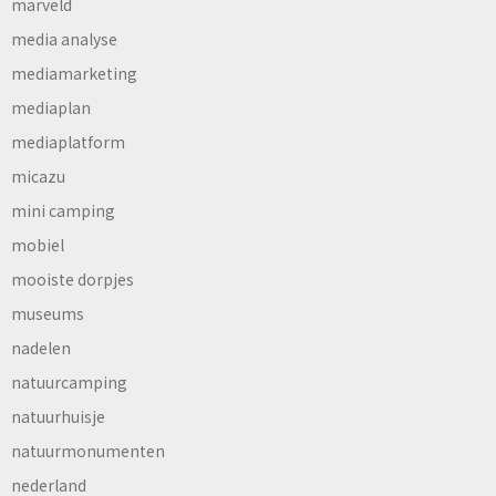
marveld
media analyse
mediamarketing
mediaplan
mediaplatform
micazu
mini camping
mobiel
mooiste dorpjes
museums
nadelen
natuurcamping
natuurhuisje
natuurmonumenten
nederland