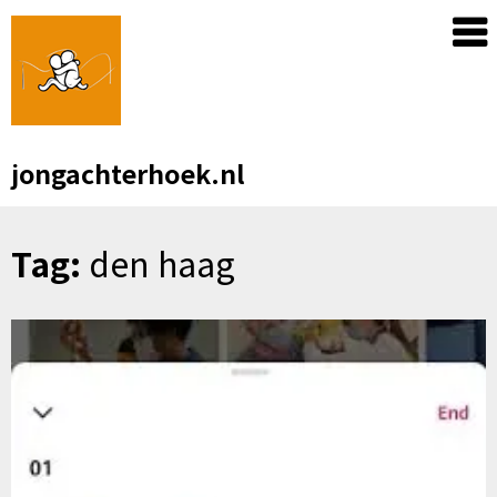
Skip
to
content
jongachterhoek.nl
Tag:
den haag