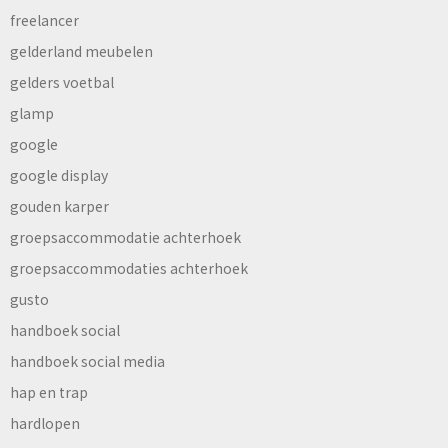
freelancer
gelderland meubelen
gelders voetbal
glamp
google
google display
gouden karper
groepsaccommodatie achterhoek
groepsaccommodaties achterhoek
gusto
handboek social
handboek social media
hap en trap
hardlopen