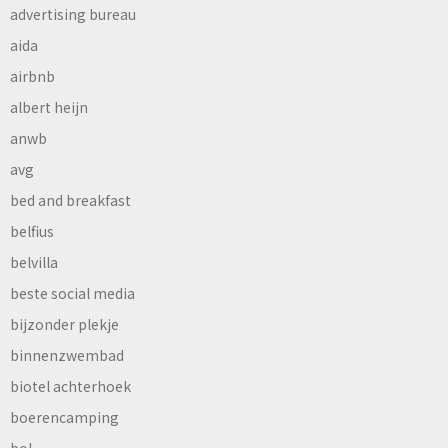
advertising bureau
aida
airbnb
albert heijn
anwb
avg
bed and breakfast
belfius
belvilla
beste social media
bijzonder plekje
binnenzwembad
biotel achterhoek
boerencamping
bol