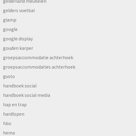
gelderland meubelen
gelders voetbal
glamp
google
google display
gouden karper
groepsaccommodatie achterhoek
groepsaccommodaties achterhoek
gusto
handboek social
handboek social media
hap en trap
hardlopen
hbo
hema