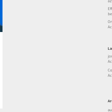
az
Ef
be
On
Ac
La
jo
Ac
Co
Ac
Ar
au