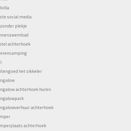
lvilla
ste social media
jzonder plekje
innenzwembad
otel achterhoek
erencamping
l
itengoed het sikkeler
ngalow
ngalow achterhoek huren
ngalowpark
ngalowverhuur achterhoek
mper
mperplaats achterhoek