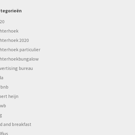
tegorieën
20
hterhoek
hterhoek 2020
hterhoek particulier
hterhoekbungalow
vertising bureau
da
rbnb
bert heijn
nwb
g
d and breakfast
lfius