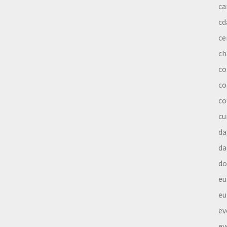
ca
cd
ce
ch
co
co
co
cu
da
da
do
eu
eu
ev
ev