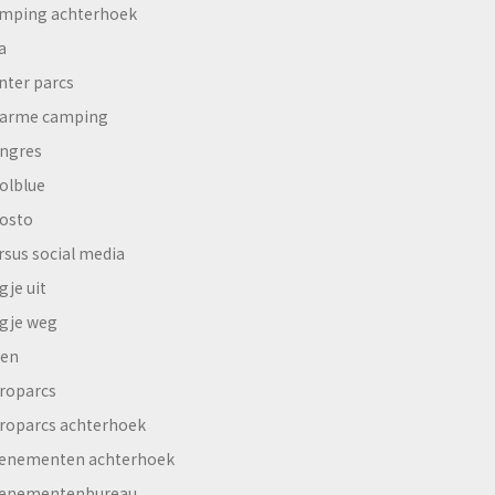
mping achterhoek
a
nter parcs
arme camping
ngres
olblue
osto
rsus social media
gje uit
gje weg
en
roparcs
roparcs achterhoek
enementen achterhoek
enementenbureau