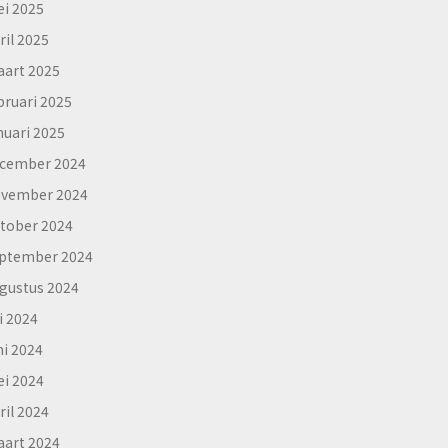
i 2025
ril 2025
art 2025
bruari 2025
nuari 2025
cember 2024
vember 2024
tober 2024
ptember 2024
gustus 2024
li 2024
ni 2024
i 2024
ril 2024
art 2024