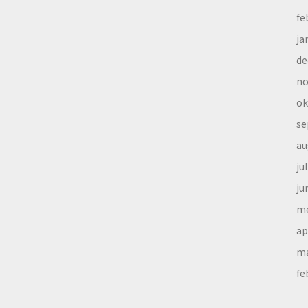
fe
ja
de
no
ok
se
au
ju
ju
me
ap
ma
fe