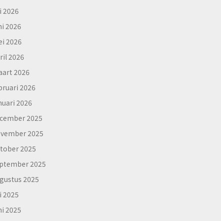
li 2026
ni 2026
i 2026
ril 2026
art 2026
bruari 2026
nuari 2026
cember 2025
vember 2025
tober 2025
ptember 2025
gustus 2025
li 2025
ni 2025