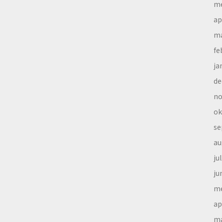
me
ap
ma
fe
ja
de
no
ok
se
au
ju
ju
me
ap
ma