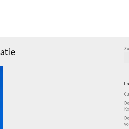
atie
Zo
La
Cu
De
Ko
De
vo