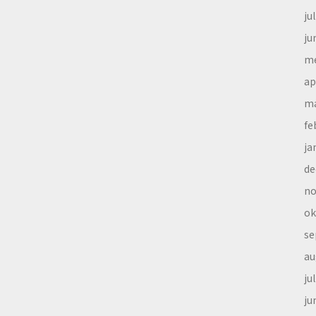
ju
ju
me
ap
ma
fe
ja
de
no
ok
se
au
ju
ju