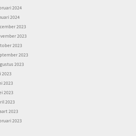
bruari 2024
nuari 2024
cember 2023
vember 2023
tober 2023
ptember 2023
gustus 2023
li 2023
ni 2023
i 2023
ril 2023
art 2023
bruari 2023