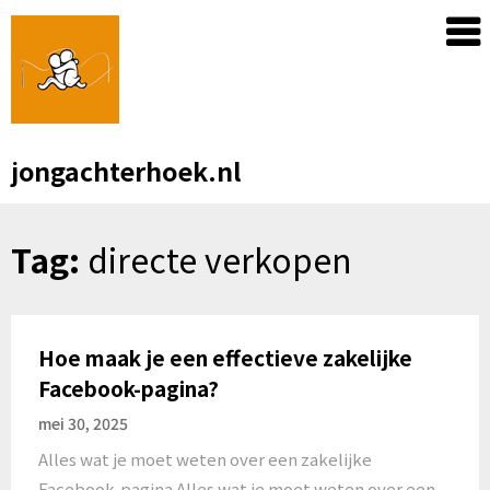
Skip
to
content
jongachterhoek.nl
Tag:
directe verkopen
Hoe maak je een effectieve zakelijke
Facebook-pagina?
mei 30, 2025
Alles wat je moet weten over een zakelijke
Facebook-pagina Alles wat je moet weten over een