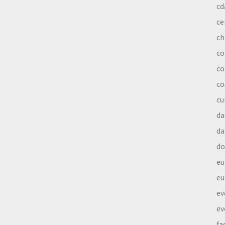
cd
ce
ch
co
co
co
cu
da
da
do
eu
eu
ev
ev
fa