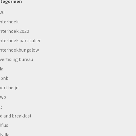
tegorieën
20
hterhoek
hterhoek 2020
hterhoek particulier
hterhoekbungalow
vertising bureau
da
rbnb
bert heijn
nwb
g
d and breakfast
lfius
lvilla