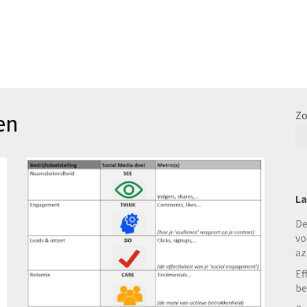
en
Zo
La
De
vo
az
Ef
be