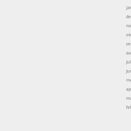
ja
de
no
ok
se
au
ju
ju
me
ap
ma
fe