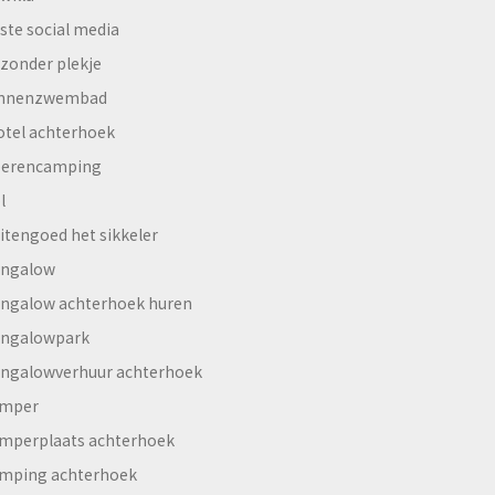
ste social media
jzonder plekje
innenzwembad
otel achterhoek
erencamping
l
itengoed het sikkeler
ngalow
ngalow achterhoek huren
ngalowpark
ngalowverhuur achterhoek
mper
mperplaats achterhoek
mping achterhoek