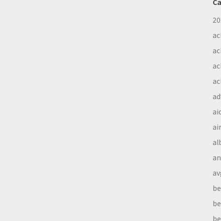
Ca
20
ac
ac
ac
ac
ad
ai
ai
al
a
av
be
be
be