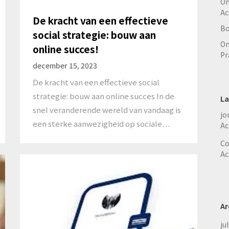
On
Ac
De kracht van een effectieve
Bo
social strategie: bouw aan
On
online succes!
Pr
december 15, 2023
De kracht van een effectieve social
strategie: bouw aan online succes In de
La
snel veranderende wereld van vandaag is
jo
een sterke aanwezigheid op sociale…
Ac
Co
Ac
Ar
ju