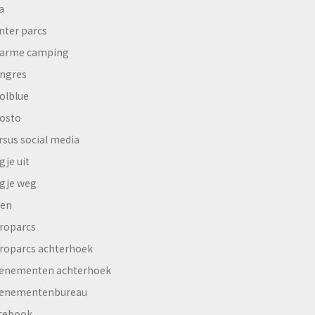
a
nter parcs
arme camping
ngres
olblue
osto
rsus social media
gje uit
gje weg
en
roparcs
roparcs achterhoek
enementen achterhoek
enementenbureau
cebook