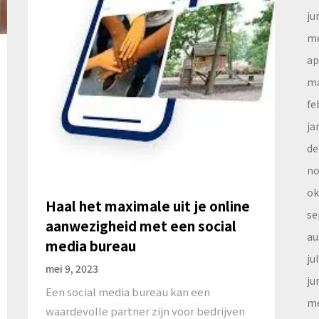
ju
me
ap
ma
fe
ja
de
no
ok
Haal het maximale uit je online
se
aanwezigheid met een social
au
media bureau
ju
mei 9, 2023
ju
Een social media bureau kan een
me
waardevolle partner zijn voor bedrijven