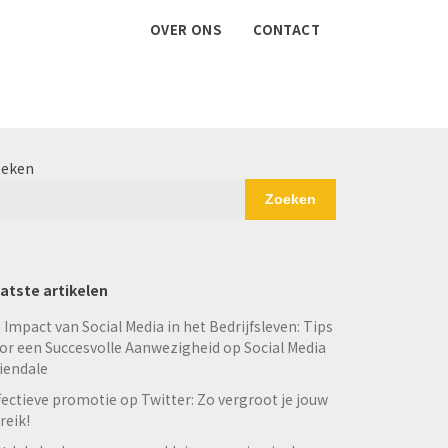
OVER ONS
CONTACT
eken
Zoeken
atste artikelen
 Impact van Social Media in het Bedrijfsleven: Tips
or een Succesvolle Aanwezigheid op Social Media
iendale
fectieve promotie op Twitter: Zo vergroot je jouw
reik!