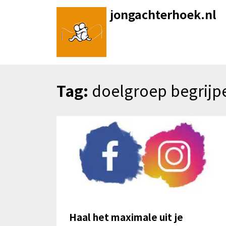
Skip
jongachterhoek.nl
to
content
Tag:
doelgroep begrijp
Haal het maximale uit je