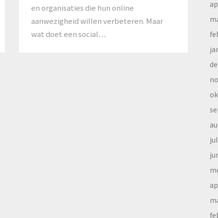
ap
en organisaties die hun online
ma
aanwezigheid willen verbeteren. Maar
wat doet een social…
fe
ja
de
no
ok
se
au
ju
ju
me
ap
ma
fe