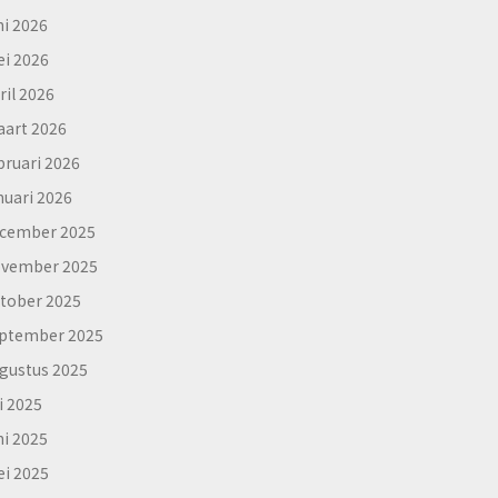
ni 2026
i 2026
ril 2026
art 2026
bruari 2026
nuari 2026
cember 2025
vember 2025
tober 2025
ptember 2025
gustus 2025
li 2025
ni 2025
i 2025