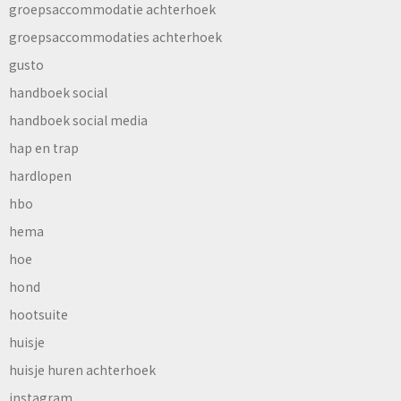
groepsaccommodatie achterhoek
groepsaccommodaties achterhoek
gusto
handboek social
handboek social media
hap en trap
hardlopen
hbo
hema
hoe
hond
hootsuite
huisje
huisje huren achterhoek
instagram