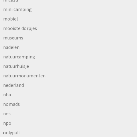
mini camping
mobiel
mooiste dorpjes
museums
nadelen
natuurcamping
natuurhuisje
natuurmonumenten
nederland
nha
nomads
nos
npo
onlypult