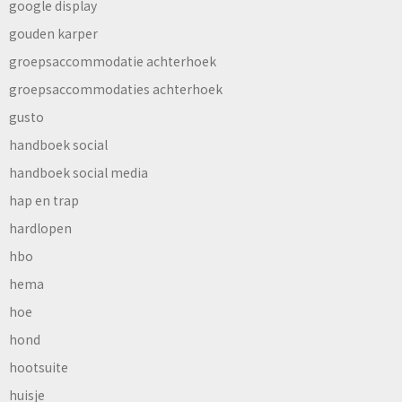
google display
gouden karper
groepsaccommodatie achterhoek
groepsaccommodaties achterhoek
gusto
handboek social
handboek social media
hap en trap
hardlopen
hbo
hema
hoe
hond
hootsuite
huisje