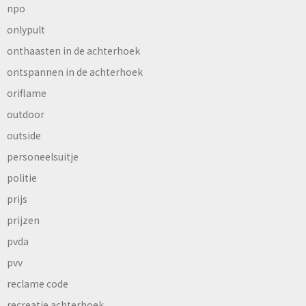
npo
onlypult
onthaasten in de achterhoek
ontspannen in de achterhoek
oriflame
outdoor
outside
personeelsuitje
politie
prijs
prijzen
pvda
pvv
reclame code
recreatie achterhoek