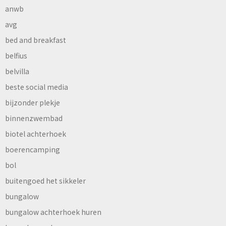
anwb
avg
bed and breakfast
belfius
belvilla
beste social media
bijzonder plekje
binnenzwembad
biotel achterhoek
boerencamping
bol
buitengoed het sikkeler
bungalow
bungalow achterhoek huren