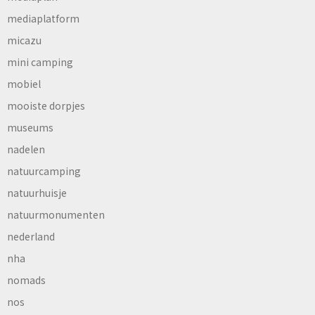
mediaplatform
micazu
mini camping
mobiel
mooiste dorpjes
museums
nadelen
natuurcamping
natuurhuisje
natuurmonumenten
nederland
nha
nomads
nos