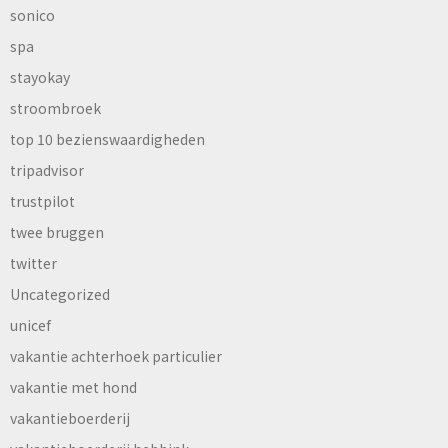
sonico
spa
stayokay
stroombroek
top 10 bezienswaardigheden
tripadvisor
trustpilot
twee bruggen
twitter
Uncategorized
unicef
vakantie achterhoek particulier
vakantie met hond
vakantieboerderij