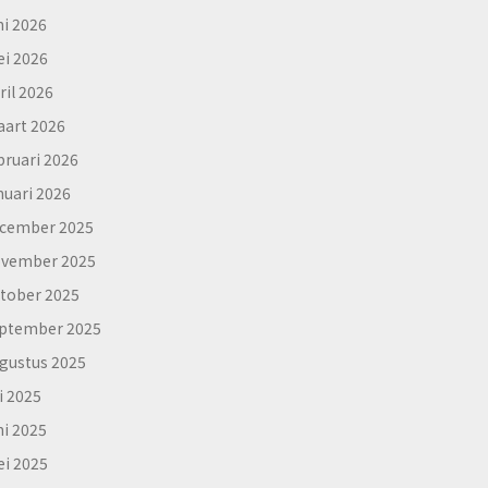
ni 2026
i 2026
ril 2026
art 2026
bruari 2026
nuari 2026
cember 2025
vember 2025
tober 2025
ptember 2025
gustus 2025
li 2025
ni 2025
i 2025