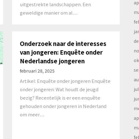
ap
uitgestrekte landschappen. Een
ma
geweldige manier om al…
fe
ja
de
Onderzoek naar de interesses
no
van jongeren: Enquête onder
Nederlandse jongeren
ok
se
februari 28, 2025
au
Artikel: Enquête onder jongeren Enquête
ju
onder jongeren: Wat houdt de jeugd
bezig? Recentelijk is er een enquête
ju
gehouden onder jongeren in Nederland
me
om meer…
ap
ma
fe