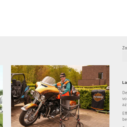
Zo
La
De
vo
az
Ef
be