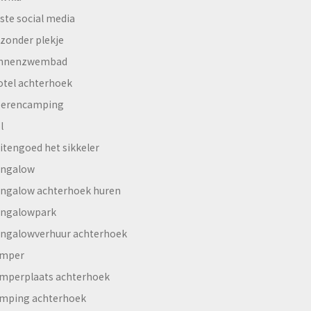
ste social media
jzonder plekje
innenzwembad
otel achterhoek
erencamping
l
itengoed het sikkeler
ngalow
ngalow achterhoek huren
ngalowpark
ngalowverhuur achterhoek
mper
mperplaats achterhoek
mping achterhoek