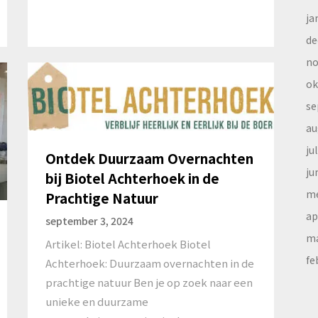
ja
de
no
ok
se
au
ju
Ontdek Duurzaam Overnachten
ju
bij Biotel Achterhoek in de
me
Prachtige Natuur
ap
september 3, 2024
ma
Artikel: Biotel Achterhoek Biotel
fe
Achterhoek: Duurzaam overnachten in de
prachtige natuur Ben je op zoek naar een
unieke en duurzame