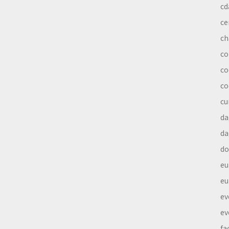
cd
ce
ch
co
co
co
cu
da
da
do
eu
eu
ev
ev
fa