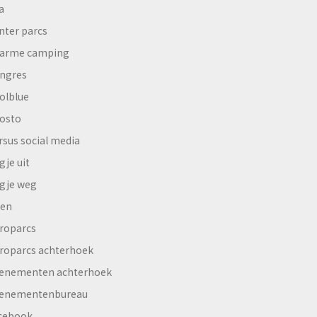
a
nter parcs
arme camping
ngres
olblue
osto
rsus social media
gje uit
gje weg
en
roparcs
roparcs achterhoek
enementen achterhoek
enementenbureau
cebook