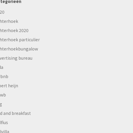
tegorieën
20
hterhoek
hterhoek 2020
hterhoek particulier
hterhoekbungalow
vertising bureau
da
rbnb
bert heijn
nwb
g
d and breakfast
lfius
lvilla