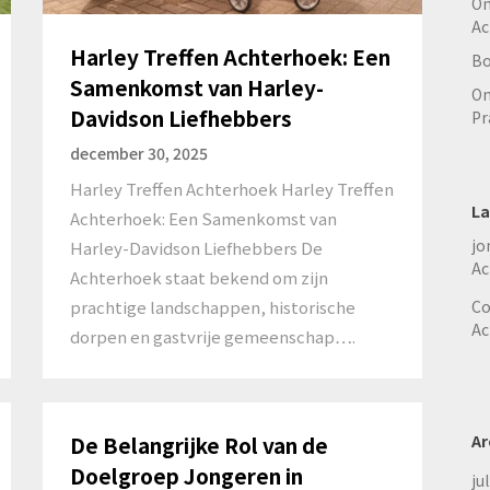
On
Ac
Harley Treffen Achterhoek: Een
Bo
Samenkomst van Harley-
On
Davidson Liefhebbers
Pr
december 30, 2025
Harley Treffen Achterhoek Harley Treffen
La
Achterhoek: Een Samenkomst van
jo
Harley-Davidson Liefhebbers De
Ac
Achterhoek staat bekend om zijn
prachtige landschappen, historische
Co
Ac
dorpen en gastvrije gemeenschap….
Ar
De Belangrijke Rol van de
Doelgroep Jongeren in
ju