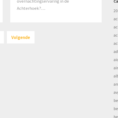
overnachtingservaring in de
Ca
Achterhoek?…
20
ac
ac
Posts
ac
Volgende
pagination
ac
ad
ai
ai
al
a
av
be
be
be