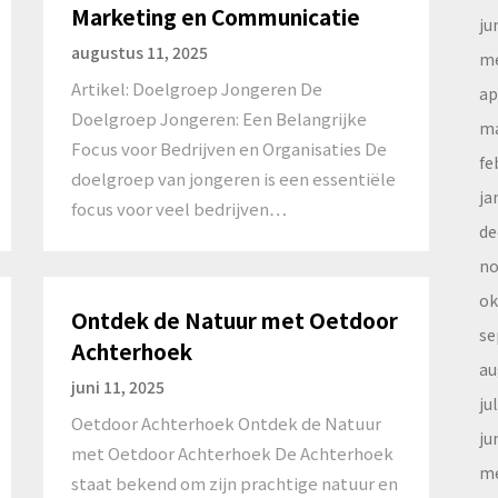
Marketing en Communicatie
ju
augustus 11, 2025
me
Artikel: Doelgroep Jongeren De
ap
Doelgroep Jongeren: Een Belangrijke
ma
Focus voor Bedrijven en Organisaties De
fe
doelgroep van jongeren is een essentiële
ja
focus voor veel bedrijven…
de
no
ok
Ontdek de Natuur met Oetdoor
se
Achterhoek
au
juni 11, 2025
ju
Oetdoor Achterhoek Ontdek de Natuur
ju
met Oetdoor Achterhoek De Achterhoek
me
staat bekend om zijn prachtige natuur en