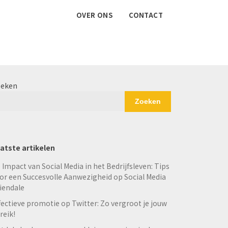
OVER ONS
CONTACT
eken
Zoeken
atste artikelen
 Impact van Social Media in het Bedrijfsleven: Tips
or een Succesvolle Aanwezigheid op Social Media
iendale
fectieve promotie op Twitter: Zo vergroot je jouw
reik!