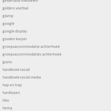
gelderland meubelen
gelders voetbal
glamp
google
google display
gouden karper
groepsaccommodatie achterhoek
groepsaccommodaties achterhoek
gusto
handboek social
handboek social media
hap en trap
hardlopen
hbo
hema