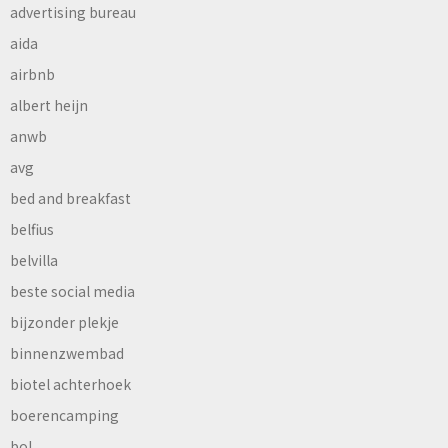
advertising bureau
aida
airbnb
albert heijn
anwb
avg
bed and breakfast
belfius
belvilla
beste social media
bijzonder plekje
binnenzwembad
biotel achterhoek
boerencamping
bol