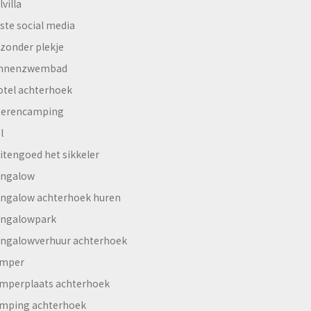
lvilla
ste social media
jzonder plekje
innenzwembad
otel achterhoek
erencamping
l
itengoed het sikkeler
ngalow
ngalow achterhoek huren
ngalowpark
ngalowverhuur achterhoek
mper
mperplaats achterhoek
mping achterhoek