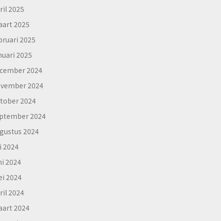
ril 2025
art 2025
bruari 2025
nuari 2025
cember 2024
vember 2024
tober 2024
ptember 2024
gustus 2024
li 2024
ni 2024
i 2024
ril 2024
art 2024