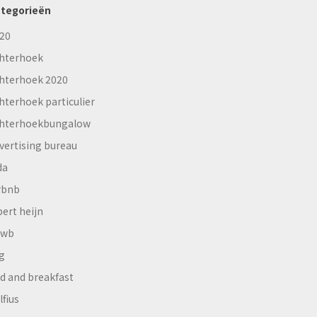
tegorieën
20
hterhoek
hterhoek 2020
hterhoek particulier
hterhoekbungalow
vertising bureau
da
rbnb
bert heijn
nwb
g
d and breakfast
lfius