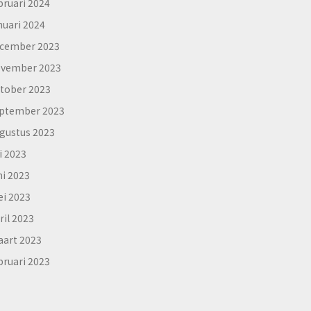
bruari 2024
nuari 2024
cember 2023
vember 2023
tober 2023
ptember 2023
gustus 2023
li 2023
ni 2023
i 2023
ril 2023
art 2023
bruari 2023