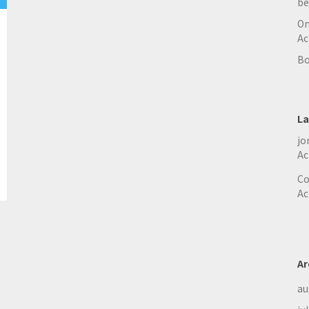
be
On
Ac
Bo
La
jo
Ac
Co
Ac
Ar
au