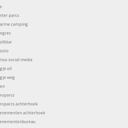
a
nter parcs
arme camping
ngres
olblue
osto
rsus social media
gje uit
gje weg
en
roparcs
roparcs achterhoek
enementen achterhoek
enementenbureau