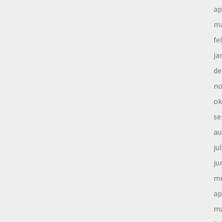
ap
ma
fe
ja
de
no
ok
se
au
ju
ju
me
ap
ma