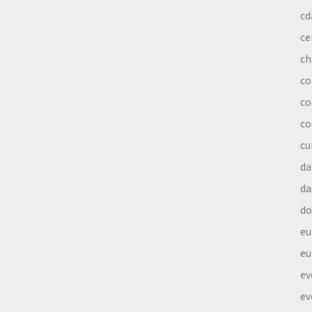
cd
ce
ch
co
co
co
cu
da
da
do
eu
eu
ev
ev