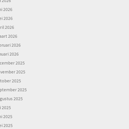
li 2026
ni 2026
i 2026
ril 2026
art 2026
bruari 2026
nuari 2026
cember 2025
vember 2025
tober 2025
ptember 2025
gustus 2025
li 2025
ni 2025
i 2025