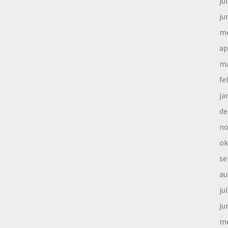
ju
ju
me
ap
ma
fe
ja
de
no
ok
se
au
ju
ju
me