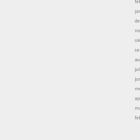
fe
ja
de
no
ok
se
au
ju
ju
me
ap
ma
fe