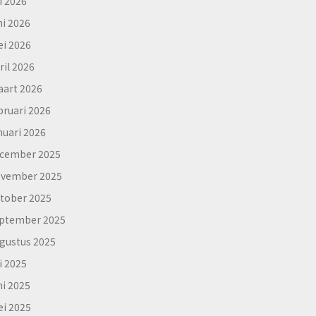
li 2026
ni 2026
i 2026
ril 2026
art 2026
bruari 2026
nuari 2026
cember 2025
vember 2025
tober 2025
ptember 2025
gustus 2025
li 2025
ni 2025
i 2025