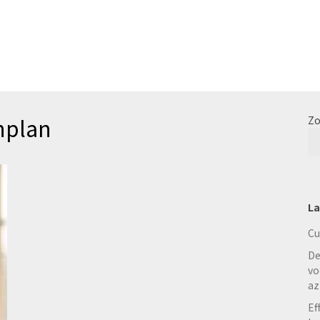
nplan
Zo
La
Cu
De
vo
az
Ef