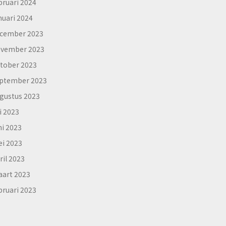
bruari 2024
nuari 2024
cember 2023
vember 2023
tober 2023
ptember 2023
gustus 2023
li 2023
ni 2023
i 2023
ril 2023
art 2023
bruari 2023