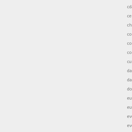
cd
ce
ch
co
co
co
cu
da
da
do
eu
eu
ev
ev