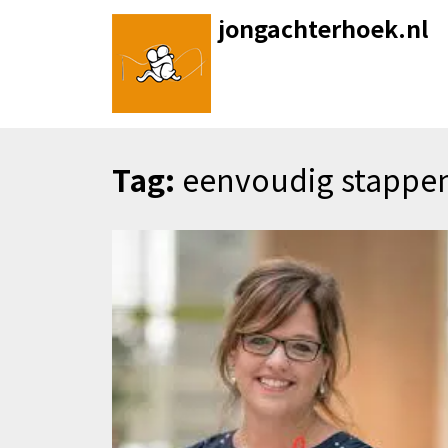
Skip
jongachterhoek.nl
to
content
Tag:
eenvoudig stappe