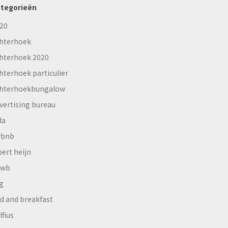
tegorieën
20
hterhoek
hterhoek 2020
hterhoek particulier
hterhoekbungalow
vertising bureau
da
rbnb
bert heijn
nwb
g
d and breakfast
lfius