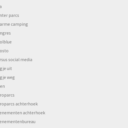
a
nter parcs
arme camping
ngres
olblue
osto
rsus social media
gje uit
gje weg
en
roparcs
roparcs achterhoek
enementen achterhoek
enementenbureau