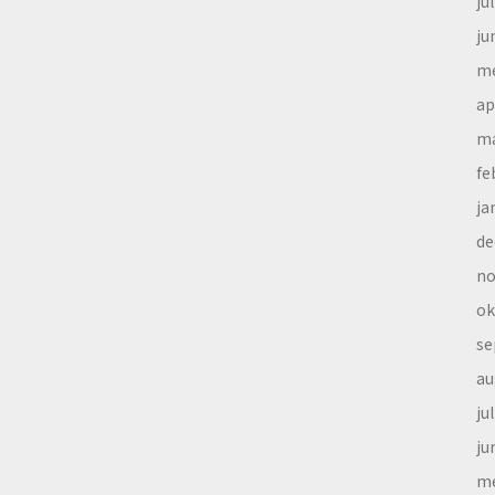
ju
ju
me
ap
ma
fe
ja
de
no
ok
se
au
ju
ju
me