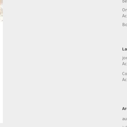
be
On
Ac
Bo
La
jo
Ac
Co
Ac
Ar
au