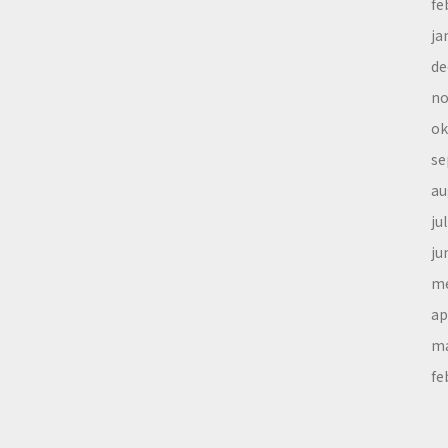
fe
ja
de
no
ok
se
au
ju
ju
me
ap
ma
fe