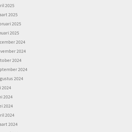
ril 2025
art 2025
bruari 2025
nuari 2025
cember 2024
vember 2024
tober 2024
ptember 2024
gustus 2024
li 2024
ni 2024
i 2024
ril 2024
art 2024