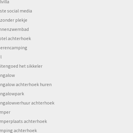
lvilla
ste social media
jzonder plekje
innenzwembad
otel achterhoek
erencamping
l
itengoed het sikkeler
ngalow
ngalow achterhoek huren
ngalowpark
ngalowverhuur achterhoek
mper
mperplaats achterhoek
mping achterhoek