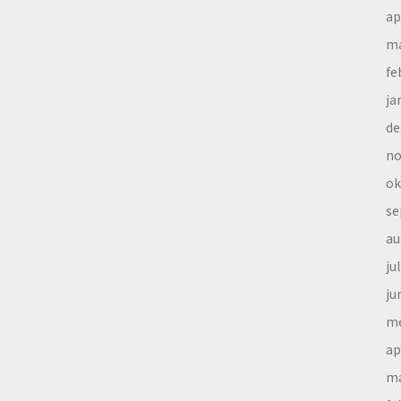
ap
ma
fe
ja
de
no
ok
se
au
ju
ju
me
ap
ma