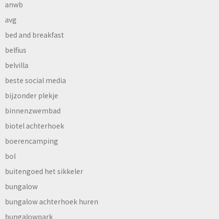
anwb
avg
bed and breakfast
belfius
belvilla
beste social media
bijzonder plekje
binnenzwembad
biotel achterhoek
boerencamping
bol
buitengoed het sikkeler
bungalow
bungalow achterhoek huren
bungalowpark