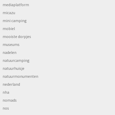
mediaplatform
micazu
mini camping
mobiel
mooiste dorpjes
museums
nadelen
natuurcamping
natuurhuisje
natuurmonumenten
nederland
nha
nomads
nos