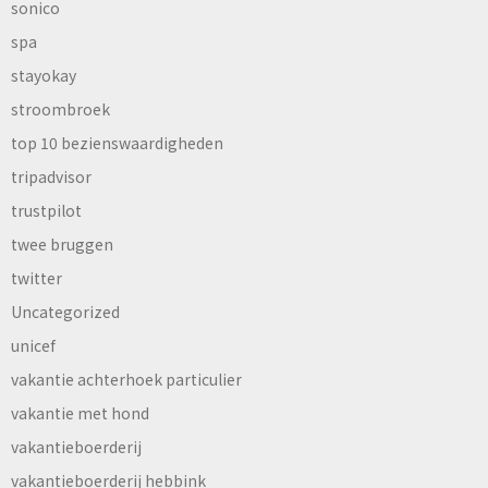
sonico
spa
stayokay
stroombroek
top 10 bezienswaardigheden
tripadvisor
trustpilot
twee bruggen
twitter
Uncategorized
unicef
vakantie achterhoek particulier
vakantie met hond
vakantieboerderij
vakantieboerderij hebbink