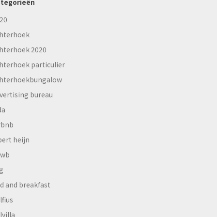
tegorieën
20
hterhoek
hterhoek 2020
hterhoek particulier
hterhoekbungalow
vertising bureau
da
rbnb
bert heijn
nwb
g
d and breakfast
lfius
lvilla