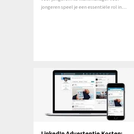
jongeren speel je een essentiële rol in…
LinkedIn Advertentie Kosten: