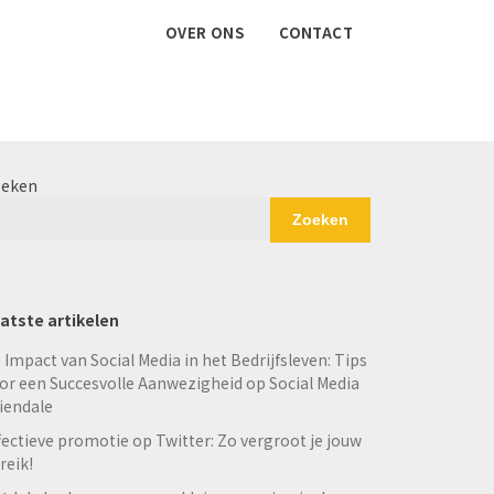
OVER ONS
CONTACT
eken
Zoeken
atste artikelen
 Impact van Social Media in het Bedrijfsleven: Tips
or een Succesvolle Aanwezigheid op Social Media
iendale
fectieve promotie op Twitter: Zo vergroot je jouw
reik!