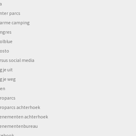
a
nter parcs
arme camping
ngres
olblue
osto
rsus social media
gje uit
gje weg
en
roparcs
roparcs achterhoek
enementen achterhoek
enementenbureau
cebook