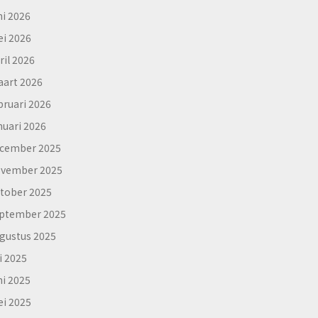
ni 2026
i 2026
ril 2026
art 2026
bruari 2026
nuari 2026
cember 2025
vember 2025
tober 2025
ptember 2025
gustus 2025
li 2025
ni 2025
i 2025