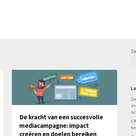
Zo
La
De
vo
az
De kracht van een succesvolle
Ef
mediacampagne: impact
be
creëren en doelen bereiken