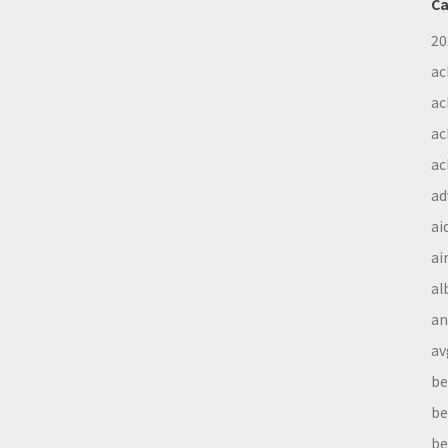
Ca
20
ac
ac
ac
ac
ad
ai
ai
al
a
av
be
be
be