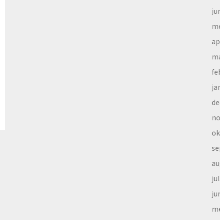
ju
me
ap
ma
fe
ja
de
no
ok
se
au
ju
ju
me