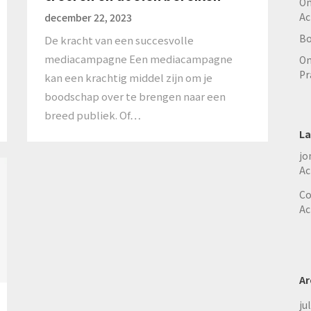
On
Ac
december 22, 2023
Bo
De kracht van een succesvolle
mediacampagne Een mediacampagne
On
Pr
kan een krachtig middel zijn om je
boodschap over te brengen naar een
breed publiek. Of…
La
jo
Ac
Co
Ac
Ar
ju