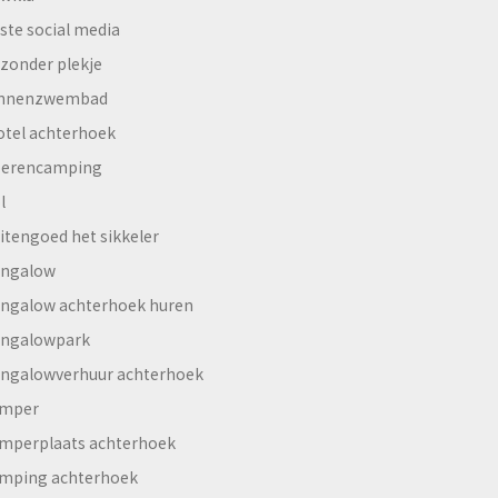
ste social media
jzonder plekje
innenzwembad
otel achterhoek
erencamping
l
itengoed het sikkeler
ngalow
ngalow achterhoek huren
ngalowpark
ngalowverhuur achterhoek
mper
mperplaats achterhoek
mping achterhoek