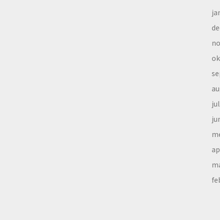
ja
de
no
ok
se
au
ju
ju
me
ap
ma
fe