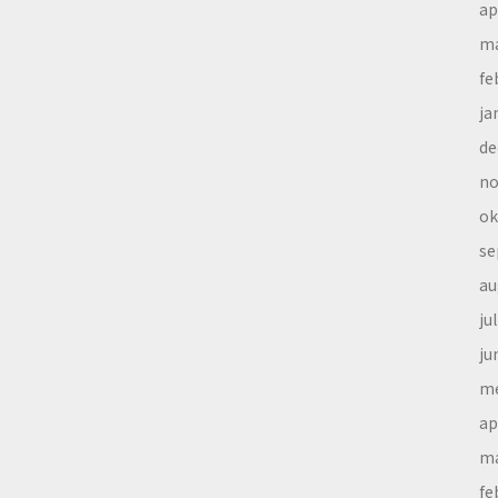
ap
ma
fe
ja
de
no
ok
se
au
ju
ju
me
ap
ma
fe