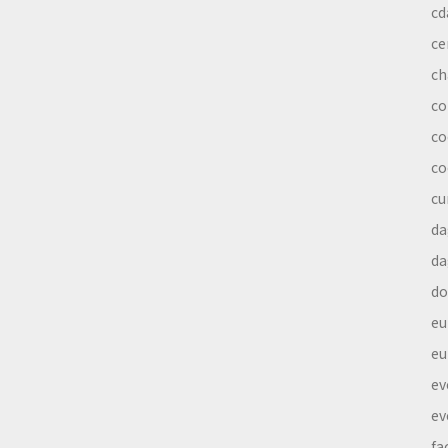
cd
ce
ch
co
co
co
cu
da
da
do
eu
eu
ev
ev
fa