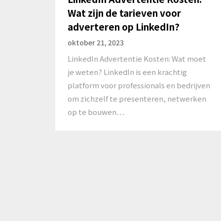
Wat zijn de tarieven voor
adverteren op LinkedIn?
oktober 21, 2023
LinkedIn Advertentie Kosten: Wat moet
je weten? LinkedIn is een krachtig
platform voor professionals en bedrijven
om zichzelf te presenteren, netwerken
op te bouwen…