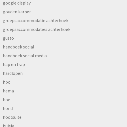
google display
gouden karper
groepsaccommodatie achterhoek
groepsaccommodaties achterhoek
gusto
handboek social
handboek social media
hap en trap
hardlopen
hbo
hema
hoe
hond
hootsuite
huisje