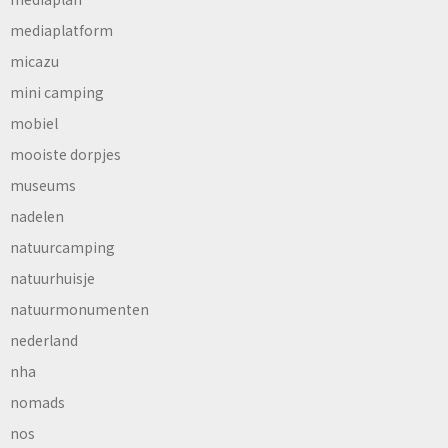
mediaplatform
micazu
mini camping
mobiel
mooiste dorpjes
museums
nadelen
natuurcamping
natuurhuisje
natuurmonumenten
nederland
nha
nomads
nos