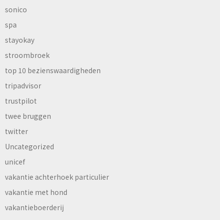
sonico
spa
stayokay
stroombroek
top 10 bezienswaardigheden
tripadvisor
trustpilot
twee bruggen
twitter
Uncategorized
unicef
vakantie achterhoek particulier
vakantie met hond
vakantieboerderij