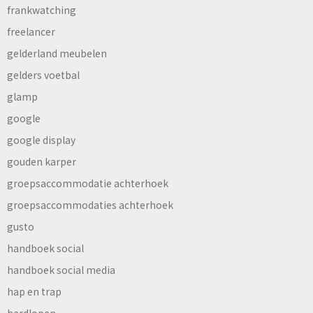
frankwatching
freelancer
gelderland meubelen
gelders voetbal
glamp
google
google display
gouden karper
groepsaccommodatie achterhoek
groepsaccommodaties achterhoek
gusto
handboek social
handboek social media
hap en trap
hardlopen