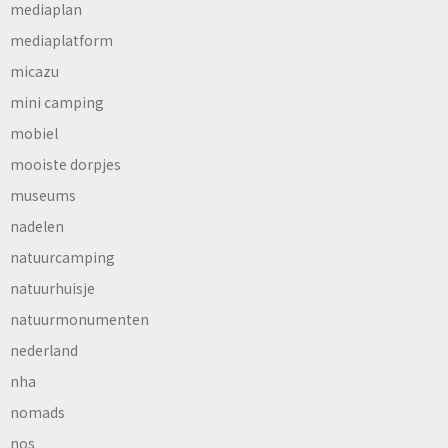
mediaplan
mediaplatform
micazu
mini camping
mobiel
mooiste dorpjes
museums
nadelen
natuurcamping
natuurhuisje
natuurmonumenten
nederland
nha
nomads
nos