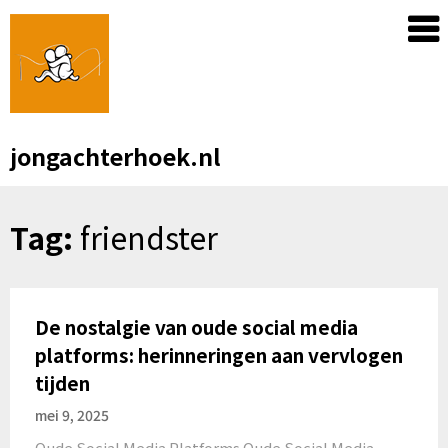
Skip
to
content
jongachterhoek.nl
Tag:
friendster
De nostalgie van oude social media
platforms: herinneringen aan vervlogen
tijden
mei 9, 2025
Oude Social Media Platforms Oude Social Media