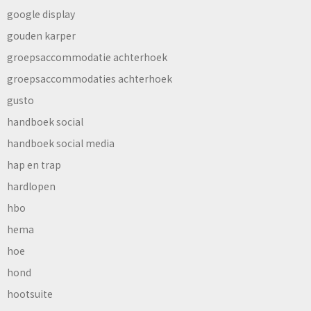
google display
gouden karper
groepsaccommodatie achterhoek
groepsaccommodaties achterhoek
gusto
handboek social
handboek social media
hap en trap
hardlopen
hbo
hema
hoe
hond
hootsuite