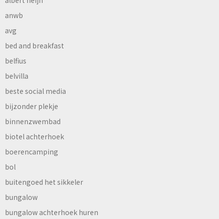
albert heijn
anwb
avg
bed and breakfast
belfius
belvilla
beste social media
bijzonder plekje
binnenzwembad
biotel achterhoek
boerencamping
bol
buitengoed het sikkeler
bungalow
bungalow achterhoek huren