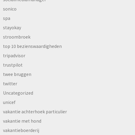
sonico
spa
stayokay
stroombroek
top 10 bezienswaardigheden
tripadvisor
trustpilot
twee bruggen
twitter
Uncategorized
unicef
vakantie achterhoek particulier
vakantie met hond
vakantieboerderij