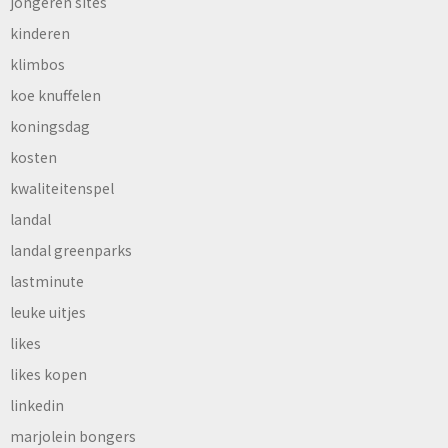
jongeren sites
kinderen
klimbos
koe knuffelen
koningsdag
kosten
kwaliteitenspel
landal
landal greenparks
lastminute
leuke uitjes
likes
likes kopen
linkedin
marjolein bongers