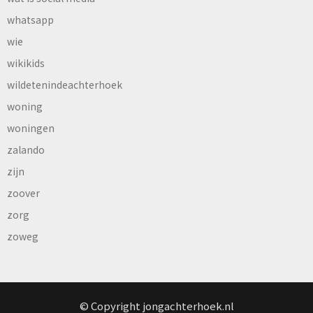
whatsapp
wie
wikikids
wildetenindeachterhoek
woning
woningen
zalando
zijn
zoover
zorg
zoweg
© Copyright jongachterhoek.nl